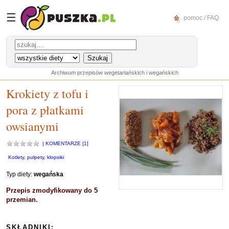
☰
pomoc / FAQ
Archiwum przepisów wegetariańskich i wegańskich
Krokiety z tofu i
pora z płatkami
owsianymi
|
KOMENTARZE [1]
Kotlety, pulpety, klopsiki
Typ diety:
wegańska
Przepis zmodyfikowany do 5
przemian.
SKŁADNIKI: