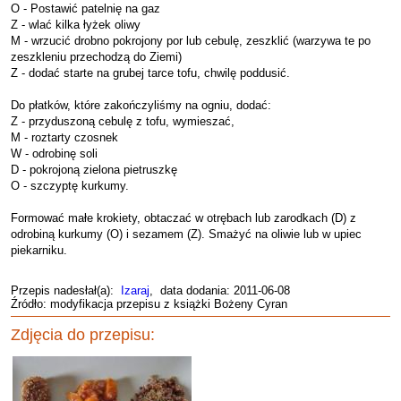
O - Postawić patelnię na gaz
Z - wlać kilka łyżek oliwy
M - wrzucić drobno pokrojony por lub cebulę, zeszklić (warzywa te po
zeszkleniu przechodzą do Ziemi)
Z - dodać starte na grubej tarce tofu, chwilę poddusić.
Do płatków, które zakończyliśmy na ogniu, dodać:
Z - przyduszoną cebulę z tofu, wymieszać,
M - roztarty czosnek
W - odrobinę soli
D - pokrojoną zielona pietruszkę
O - szczyptę kurkumy.
Formować małe krokiety, obtaczać w otrębach lub zarodkach (D) z
odrobiną kurkumy (O) i sezamem (Z). Smażyć na oliwie lub w upiec
piekarniku.
Przepis nadesłał(a):
Izaraj
, data dodania: 2011-06-08
Źródło: modyfikacja przepisu z książki Bożeny Cyran
Zdjęcia do przepisu: