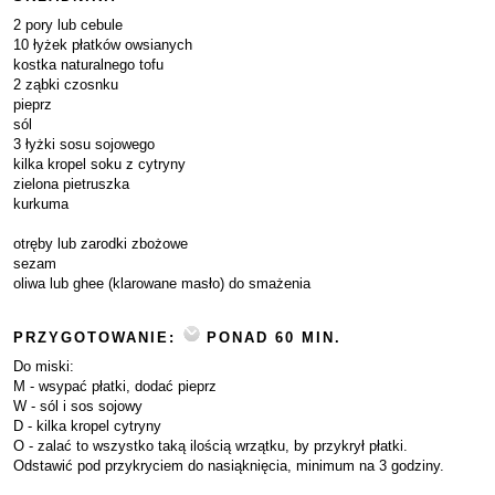
2 pory lub cebule
10 łyżek płatków owsianych
kostka naturalnego tofu
2 ząbki czosnku
pieprz
sól
3 łyżki sosu sojowego
kilka kropel soku z cytryny
zielona pietruszka
kurkuma
otręby lub zarodki zbożowe
sezam
oliwa lub ghee (klarowane masło) do smażenia
PRZYGOTOWANIE:
PONAD 60 MIN.
Do miski:
M - wsypać płatki, dodać pieprz
W - sól i sos sojowy
D - kilka kropel cytryny
O - zalać to wszystko taką ilością wrzątku, by przykrył płatki.
Odstawić pod przykryciem do nasiąknięcia, minimum na 3 godziny.