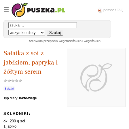
☰
pomoc / FAQ
Archiwum przepisów wegetariańskich i wegańskich
Sałatka z soi z
jabłkiem, papryką i
żółtym serem
Sałatki
Typ diety:
lakto-wege
SKŁADNIKI:
ok. 200 g soi
1 jabłko