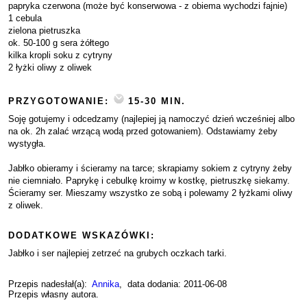
papryka czerwona (może być konserwowa - z obiema wychodzi fajnie)
1 cebula
zielona pietruszka
ok. 50-100 g sera żółtego
kilka kropli soku z cytryny
2 łyżki oliwy z oliwek
PRZYGOTOWANIE:
15-30 MIN.
Soję gotujemy i odcedzamy (najlepiej ją namoczyć dzień wcześniej albo
na ok. 2h zalać wrzącą wodą przed gotowaniem). Odstawiamy żeby
wystygła.
Jabłko obieramy i ścieramy na tarce; skrapiamy sokiem z cytryny żeby
nie ciemniało. Paprykę i cebulkę kroimy w kostkę, pietruszkę siekamy.
Ścieramy ser. Mieszamy wszystko ze sobą i polewamy 2 łyżkami oliwy
z oliwek.
DODATKOWE WSKAZÓWKI:
Jabłko i ser najlepiej zetrzeć na grubych oczkach tarki.
Przepis nadesłał(a):
Annika
, data dodania: 2011-06-08
Przepis własny autora.