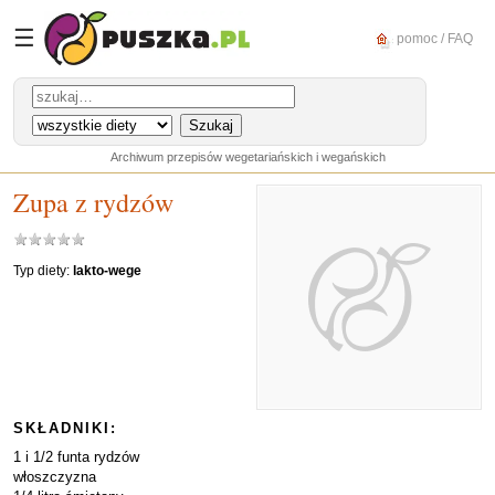
☰
pomoc / FAQ
Archiwum przepisów wegetariańskich i wegańskich
Zupa z rydzów
Typ diety:
lakto-wege
SKŁADNIKI:
1 i 1/2 funta rydzów
włoszczyzna