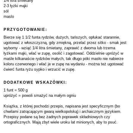
1/4 litra śmietany
2-3 łyżki mąki
sól
maslo
PRZYGOTOWANIE:
Bierze się 1 1/2 funta rydzów, dużych, tańszych, opłukać starannie,
ugotować z włoszczyzną, gdy zmiękną, przelać przez sitko - smak jest
wyborny - wziąć 1/4 litra śmietany, zaprawić z dwoma lub trzema
łyżkami mąki, wlać w zupę, osolić i zagotować. Oddzielnie upróżyć w
maśle kilkanaście rydzków małych, tak długo póki masło nie nabierze
koloru czerwonego i wlać je w zupę na wydaniu - można też ugotować
ćwierć funta ryżu sypko i wrzucić w zupę.
DODATKOWE WSKAZÓWKI:
1 funt = 500 g
upróżyć = powoli smażyć na małym ogniu
Książka, z której pochodzi przepis, napisana jest specyficznym (bo
chwilami zatrącającym gwarą wielkopolską) i archaicznym językiem.
Przepisy podane są bez żadnych poprawek składniowych czy
ortograficznych. Mają zbyt wiele uroku lat minionych, aby to psuć.