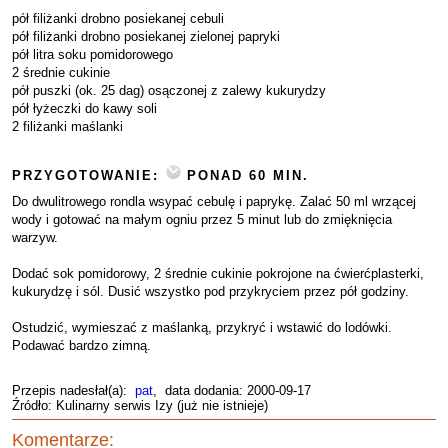
pół filiżanki drobno posiekanej cebuli
pół filiżanki drobno posiekanej zielonej papryki
pół litra soku pomidorowego
2 średnie cukinie
pół puszki (ok. 25 dag) osączonej z zalewy kukurydzy
pół łyżeczki do kawy soli
2 filiżanki maślanki
PRZYGOTOWANIE:
PONAD 60 MIN.
Do dwulitrowego rondla wsypać cebulę i paprykę. Zalać 50 ml wrzącej
wody i gotować na małym ogniu przez 5 minut lub do zmięknięcia
warzyw.
Dodać sok pomidorowy, 2 średnie cukinie pokrojone na ćwierćplasterki,
kukurydzę i sól. Dusić wszystko pod przykryciem przez pół godziny.
Ostudzić, wymieszać z maślanką, przykryć i wstawić do lodówki.
Podawać bardzo zimną.
Przepis nadesłał(a):
pat
, data dodania: 2000-09-17
Źródło: Kulinarny serwis Izy (już nie istnieje)
Komentarze: