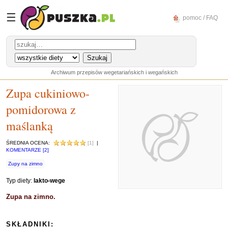
☰
pomoc / FAQ
Archiwum przepisów wegetariańskich i wegańskich
Zupa cukiniowo-
pomidorowa z
maślanką
ŚREDNIA OCENA:
[1]
|
KOMENTARZE [2]
Zupy na zimno
Typ diety:
lakto-wege
Zupa na zimno.
SKŁADNIKI: