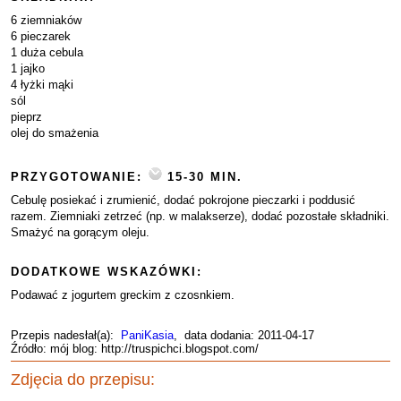
6 ziemniaków
6 pieczarek
1 duża cebula
1 jajko
4 łyżki mąki
sól
pieprz
olej do smażenia
PRZYGOTOWANIE:
15-30 MIN.
Cebulę posiekać i zrumienić, dodać pokrojone pieczarki i poddusić
razem. Ziemniaki zetrzeć (np. w malakserze), dodać pozostałe składniki.
Smażyć na gorącym oleju.
DODATKOWE WSKAZÓWKI:
Podawać z jogurtem greckim z czosnkiem.
Przepis nadesłał(a):
PaniKasia
, data dodania: 2011-04-17
Źródło: mój blog: http://truspichci.blogspot.com/
Zdjęcia do przepisu: