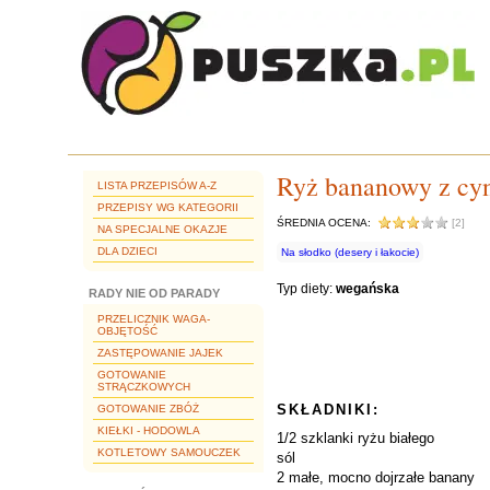
Ryż bananowy z cy
LISTA PRZEPISÓW A-Z
PRZEPISY WG KATEGORII
ŚREDNIA OCENA:
[2]
NA SPECJALNE OKAZJE
DLA DZIECI
Na słodko (desery i łakocie)
Typ diety:
wegańska
RADY NIE OD PARADY
PRZELICZNIK WAGA-
OBJĘTOŚĆ
ZASTĘPOWANIE JAJEK
GOTOWANIE
STRĄCZKOWYCH
SKŁADNIKI:
GOTOWANIE ZBÓŻ
KIEŁKI - HODOWLA
1/2 szklanki ryżu białego
KOTLETOWY SAMOUCZEK
sól
2 małe, mocno dojrzałe banany