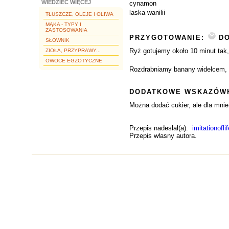
WIEDZIEĆ WIĘCEJ
cynamon
laska wanilii
TŁUSZCZE, OLEJE I OLIWA
MĄKA - TYPY I
ZASTOSOWANIA
PRZYGOTOWANIE:
DO
SŁOWNIK
Ryż gotujemy około 10 minut tak,
ZIOŁA, PRZYPRAWY...
OWOCE EGZOTYCZNE
Rozdrabniamy banany widelcem, 
DODATKOWE WSKAZÓWK
Można dodać cukier, ale dla mnie 
Przepis nadesłał(a):
imitationoflif
Przepis własny autora.