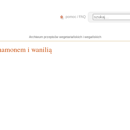
pomoc / FAQ
Archiwum przepisów wegetariańskich i wegańskich
namonem i wanilią