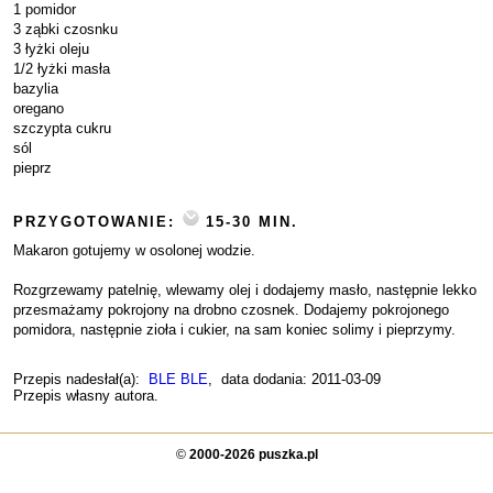
1 pomidor
3 ząbki czosnku
3 łyżki oleju
1/2 łyżki masła
bazylia
oregano
szczypta cukru
sól
pieprz
PRZYGOTOWANIE:
15-30 MIN.
Makaron gotujemy w osolonej wodzie.
Rozgrzewamy patelnię, wlewamy olej i dodajemy masło, następnie lekko
przesmażamy pokrojony na drobno czosnek. Dodajemy pokrojonego
pomidora, następnie zioła i cukier, na sam koniec solimy i pieprzymy.
Przepis nadesłał(a):
BLE BLE
, data dodania: 2011-03-09
Przepis własny autora.
©
2000-2026 puszka.pl