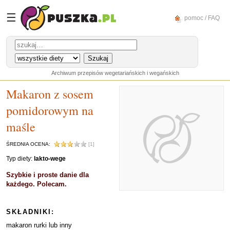
☰
pomoc / FAQ
Archiwum przepisów wegetariańskich i wegańskich
Makaron z sosem
pomidorowym na
maśle
ŚREDNIA OCENA:
[1]
Typ diety:
lakto-wege
Szybkie i proste danie dla
każdego. Polecam.
SKŁADNIKI:
makaron rurki lub inny