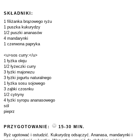
SKŁADNIKI:
1 filiżanka brązowego ryżu
1 puszka kukurydzy
1/2 puszki ananasów
4 mandarynki
1 czerwona papryka
<u>sos curry:</u>
1 łyżka oleju
1/2 łyżeczki curry
3 łyżki majonezu
3 łyżki jogurtu naturalnego
1 łyżka sosu sojowego
3 ząbki czosnku
1/2 cytryny
4 łyżki syropu ananasowego
sól
pieprz
PRZYGOTOWANIE:
15-30 MIN.
Ryż ugotować i ostudzić. Kukurydzę odsączyć. Ananasa, mandarynki i