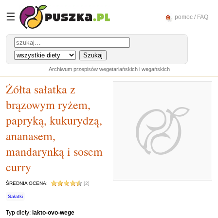
☰
pomoc / FAQ
Archiwum przepisów wegetariańskich i wegańskich
Żółta sałatka z
brązowym ryżem,
papryką, kukurydzą,
ananasem,
mandarynką i sosem
curry
ŚREDNIA OCENA:
[2]
Sałatki
Typ diety:
lakto-ovo-wege