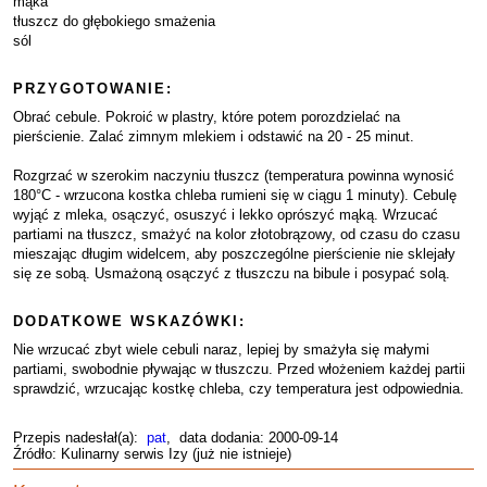
mąka
tłuszcz do głębokiego smażenia
sól
PRZYGOTOWANIE:
Obrać cebule. Pokroić w plastry, które potem porozdzielać na
pierścienie. Zalać zimnym mlekiem i odstawić na 20 - 25 minut.
Rozgrzać w szerokim naczyniu tłuszcz (temperatura powinna wynosić
180°C - wrzucona kostka chleba rumieni się w ciągu 1 minuty). Cebulę
wyjąć z mleka, osączyć, osuszyć i lekko oprószyć mąką. Wrzucać
partiami na tłuszcz, smażyć na kolor złotobrązowy, od czasu do czasu
mieszając długim widelcem, aby poszczególne pierścienie nie sklejały
się ze sobą. Usmażoną osączyć z tłuszczu na bibule i posypać solą.
DODATKOWE WSKAZÓWKI:
Nie wrzucać zbyt wiele cebuli naraz, lepiej by smażyła się małymi
partiami, swobodnie pływając w tłuszczu. Przed włożeniem każdej partii
sprawdzić, wrzucając kostkę chleba, czy temperatura jest odpowiednia.
Przepis nadesłał(a):
pat
, data dodania: 2000-09-14
Źródło: Kulinarny serwis Izy (już nie istnieje)