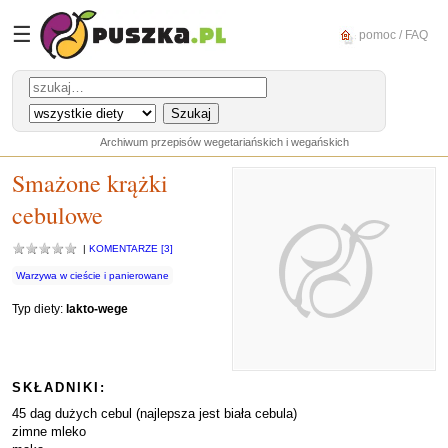
☰
pomoc / FAQ
Archiwum przepisów wegetariańskich i wegańskich
Smażone krążki
cebulowe
|
KOMENTARZE [3]
Warzywa w cieście i panierowane
Typ diety:
lakto-wege
SKŁADNIKI:
45 dag dużych cebul (najlepsza jest biała cebula)
zimne mleko