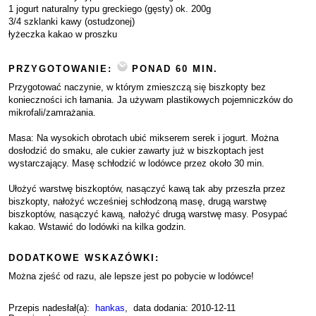
1 jogurt naturalny typu greckiego (gęsty) ok. 200g
3/4 szklanki kawy (ostudzonej)
łyżeczka kakao w proszku
PRZYGOTOWANIE:
PONAD 60 MIN.
Przygotować naczynie, w którym zmieszczą się biszkopty bez
konieczności ich łamania. Ja używam plastikowych pojemniczków do
mikrofali/zamrażania.
Masa: Na wysokich obrotach ubić mikserem serek i jogurt. Można
dosłodzić do smaku, ale cukier zawarty już w biszkoptach jest
wystarczający. Masę schłodzić w lodówce przez około 30 min.
Ułożyć warstwę biszkoptów, nasączyć kawą tak aby przeszła przez
biszkopty, nałożyć wcześniej schłodzoną masę, drugą warstwę
biszkoptów, nasączyć kawą, nałożyć drugą warstwę masy. Posypać
kakao. Wstawić do lodówki na kilka godzin.
DODATKOWE WSKAZÓWKI:
Można zjeść od razu, ale lepsze jest po pobycie w lodówce!
Przepis nadesłał(a):
hankas
, data dodania: 2010-12-11