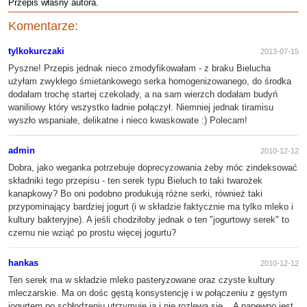
Przepis własny autora.
Komentarze:
tylkokurczaki
2013-07-15
Pyszne! Przepis jednak nieco zmodyfikowałam - z braku Bielucha
użyłam zwykłego śmietankowego serka homogenizowanego, do środka
dodałam trochę startej czekolady, a na sam wierzch dodałam budyń
waniliowy który wszystko ładnie połączył. Niemniej jednak tiramisu
wyszło wspaniałe, delikatne i nieco kwaskowate :) Polecam!
admin
2010-12-12
Dobra, jako weganka potrzebuje doprecyzowania żeby móc zindeksować
składniki tego przepisu - ten serek typu Bieluch to taki twarożek
kanapkowy? Bo oni podobno produkują różne serki, również taki
przypominający bardziej jogurt (i w składzie faktycznie ma tylko mleko i
kultury bakteryjne). A jeśli chodziłoby jednak o ten "jogurtowy serek" to
czemu nie wziąć po prostu więcej jogurtu?
hankas
2010-12-12
Ten serek ma w składzie mleko pasteryzowane oraz czyste kultury
mleczarskie. Ma on dośc gęstą konsystencję i w połączeniu z gęstym
jogurtem po schłodzeniu utrzymuje ją i nie rozlewa się... A napewno jest