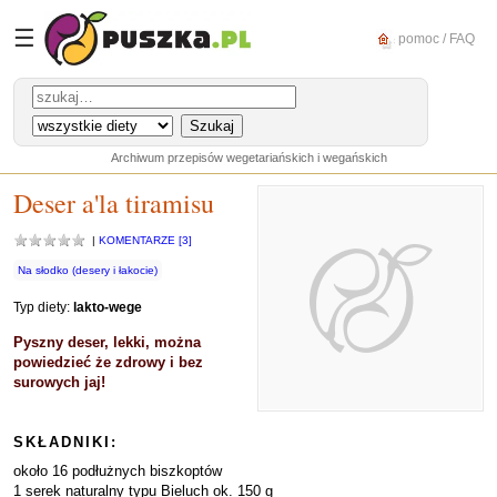
☰
pomoc / FAQ
Archiwum przepisów wegetariańskich i wegańskich
Deser a'la tiramisu
|
KOMENTARZE [3]
Na słodko (desery i łakocie)
Typ diety:
lakto-wege
Pyszny deser, lekki, można
powiedzieć że zdrowy i bez
surowych jaj!
SKŁADNIKI:
około 16 podłużnych biszkoptów
1 serek naturalny typu Bieluch ok. 150 g