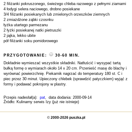
2 filiżanki pokruszonego, świeżego chleba razowego z pełnymi ziarnami
4 łodygi selera naciowego, drobno posiekane
3/4 filiżanki posiekanych lub zmielonych orzeszków ziemnych
2 zmiażdżone ząbki czosnku
łyżka utartego parmezanu
2 łyżki posiekanej natki pietruszki
2 jajka, lekko ubite
pół filiżanki soku pomidorowego
PRZYGOTOWANIE:
30-60 MIN.
Dokładnie wymieszać wszystkie składniki. Natłuścić i wysypać tartą
bułką formę o wymiarach około 14 x 20 cm. Przenieść masę do blachy i
wyrównać powierzchnię. Piekarnik nagrzać do temperatury 180 st. C i
piec przez 30 minut. Upieczony chlebek (sprawdzić patyczkiem) wyjąć z
formy i podawać pokrojony w plastry.
Przepis nadesłał(a):
pat
, data dodania: 2000-09-14
Źródło: Kulinarny serwis Izy (już nie istnieje)
©
2000-2026 puszka.pl