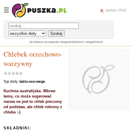
☰
pomoc / FAQ
Archiwum przepisów wegetariańskich i wegańskich
Chlebek orzechowo-
warzywny
Typ diety:
lakto-ovo-wege
Kuchnia australijska. Wbrew
temu, co może sugerować
nazwa ne jest to chleb pieczony
od podstaw, ale chleb robiony z
chleba :-)
SKŁADNIKI: