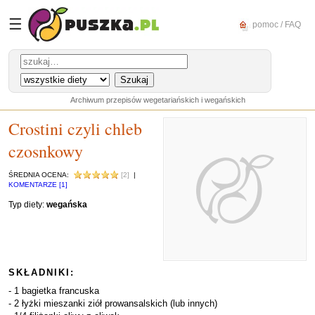
☰
pomoc / FAQ
Archiwum przepisów wegetariańskich i wegańskich
Crostini czyli chleb
czosnkowy
ŚREDNIA OCENA:
[2]
|
KOMENTARZE [1]
Typ diety:
wegańska
SKŁADNIKI:
- 1 bagietka francuska
- 2 łyżki mieszanki ziół prowansalskich (lub innych)