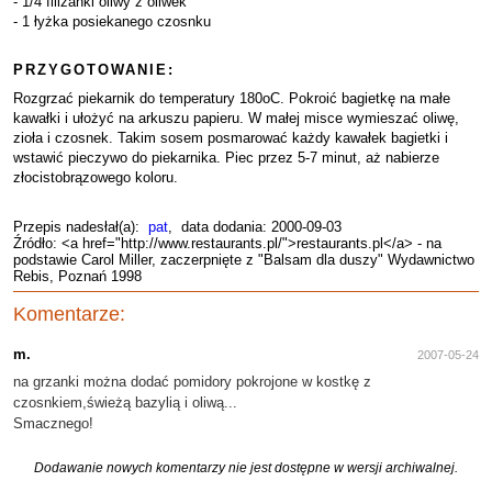
- 1/4 filiżanki oliwy z oliwek
- 1 łyżka posiekanego czosnku
PRZYGOTOWANIE:
Rozgrzać piekarnik do temperatury 180oC. Pokroić bagietkę na małe
kawałki i ułożyć na arkuszu papieru. W małej misce wymieszać oliwę,
zioła i czosnek. Takim sosem posmarować każdy kawałek bagietki i
wstawić pieczywo do piekarnika. Piec przez 5-7 minut, aż nabierze
złocistobrązowego koloru.
Przepis nadesłał(a):
pat
, data dodania: 2000-09-03
Źródło: <a href="http://www.restaurants.pl/">restaurants.pl</a> - na
podstawie Carol Miller, zaczerpnięte z "Balsam dla duszy" Wydawnictwo
Rebis, Poznań 1998
Komentarze:
m.
2007-05-24
na grzanki można dodać pomidory pokrojone w kostkę z
czosnkiem,świeżą bazylią i oliwą...
Smacznego!
Dodawanie nowych komentarzy nie jest dostępne w wersji archiwalnej.