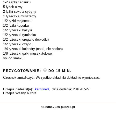
1-2 ząbki czosnku
5 łyżek oliwy
2 łyżki soku z cytryny
1 łyżeczka musztardy
1/2 łyżki majonezu
1/2 łyżki koperku
1/2 łyżeczki bazylii
1/2 łyżeczki tymianku
1/2 łyżeczki oregano (lebiodki)
1/2 łyżeczki cząbru
1/4 łyżeczki kolendry (natki, nie nasion)
1/8 łyżeczki gałki muszkatołowej
sól do smaku
PRZYGOTOWANIE:
DO 15 MIN.
Czosnek zmiażdżyć. Wszystkie składniki dokładnie wymieszać.
Przepis nadesłał(a):
kathrine8
, data dodania: 2010-07-27
Przepis własny autora.
©
2000-2026 puszka.pl