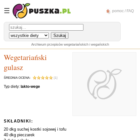
☰
pomoc / FAQ
Archiwum przepisów wegetariańskich i wegańskich
Wegetariański
gulasz
ŚREDNIA OCENA:
[1]
Typ diety:
lakto-wege
SKŁADNIKI:
20 dkg suchej kostki sojowej i tofu
40 dkg pieczarek