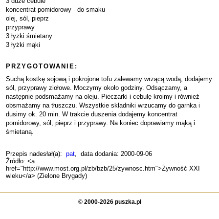
3 duże cebule
koncentrat pomidorowy - do smaku
olej, sól, pieprz
przyprawy
3 łyżki śmietany
3 łyżki mąki
PRZYGOTOWANIE:
Suchą kostkę sojową i pokrojone tofu zalewamy wrzącą wodą, dodajemy
sól, przyprawy ziołowe. Moczymy około godziny. Odsączamy, a
następnie podsmażamy na oleju. Pieczarki i cebulę kroimy i również
obsmażamy na tłuszczu. Wszystkie składniki wrzucamy do garnka i
dusimy ok. 20 min. W trakcie duszenia dodajemy koncentrat
pomidorowy, sól, pieprz i przyprawy. Na koniec doprawiamy mąką i
śmietaną.
Przepis nadesłał(a):
pat
, data dodania: 2000-09-06
Źródło: <a
href="http://www.most.org.pl/zb/bzb/25/zywnosc.htm">Żywność XXI
wieku</a> (Zielone Brygady)
©
2000-2026 puszka.pl