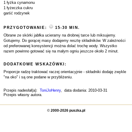
1 łyżka cynamonu
1 łyżeczka cukru
garść rodzynek
PRZYGOTOWANIE:
15-30 MIN.
Obrane ze skórki jabłka ucieramy na drobnej tarce lub miksujemy.
Gotujemy. Do gorącej masy dodajemy resztę składników. W zależności
od preferowanej konsystencji można dolać trochę wody. Wszystko
razem powinno gotować się na małym ogniu jeszcze około 2 minut.
DODATKOWE WSKAZÓWKI:
Proporcje radzę traktować raczej orientacyjnie - składniki dodaję zwykle
"na oko" i są one podane w przybliżeniu.
Przepis nadesłał(a):
ToniJoHenry
, data dodania: 2010-03-31
Przepis własny autora.
©
2000-2026 puszka.pl