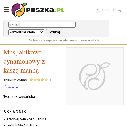
☰
pomoc / FAQ
Archiwum przepisów wegetariańskich i wegańskich
Mus jabłkowo-
cynamonowy z
kaszą manną
ŚREDNIA OCENA:
[3]
Śniadanie
Typ diety:
wegańska
SKŁADNIKI:
2 średniej wielkości jabłka
3 łyżki kaszy manny