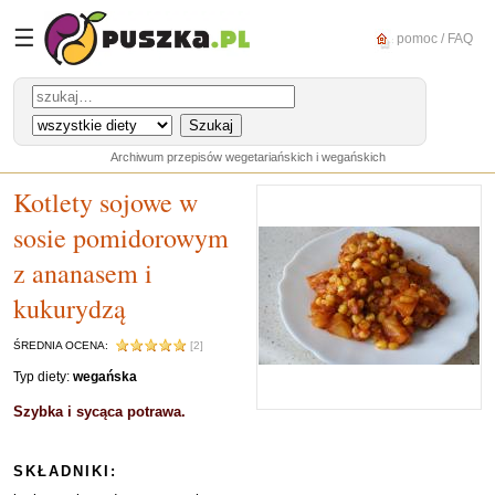
☰
pomoc / FAQ
Archiwum przepisów wegetariańskich i wegańskich
Kotlety sojowe w
sosie pomidorowym
z ananasem i
kukurydzą
ŚREDNIA OCENA:
[2]
Typ diety:
wegańska
Szybka i sycąca potrawa.
SKŁADNIKI: