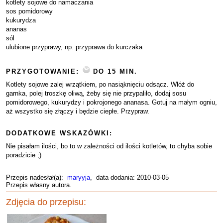
kotlety sojowe do namaczania
sos pomidorowy
kukurydza
ananas
sól
ulubione przyprawy, np. przyprawa do kurczaka
PRZYGOTOWANIE:
DO 15 MIN.
Kotlety sojowe zalej wrzątkiem, po nasiąknięciu odsącz. Włóż do
garnka, polej troszkę oliwą, żeby się nie przypaliło, dodaj sosu
pomidorowego, kukurydzy i pokrojonego ananasa. Gotuj na małym ogniu,
aż wszystko się złączy i będzie ciepłe. Przypraw.
DODATKOWE WSKAZÓWKI:
Nie pisałam ilości, bo to w zależności od ilości kotletów, to chyba sobie
poradzicie ;)
Przepis nadesłał(a):
maryyja
, data dodania: 2010-03-05
Przepis własny autora.
Zdjęcia do przepisu: