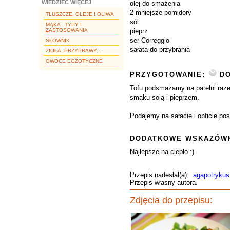
WIEDZIEĆ WIĘCEJ
olej do smażenia
2 mniejsze pomidory
TŁUSZCZE, OLEJE I OLIWA
sól
MĄKA - TYPY I
ZASTOSOWANIA
pieprz
ser Correggio
SŁOWNIK
sałata do przybrania
ZIOŁA, PRZYPRAWY...
OWOCE EGZOTYCZNE
PRZYGOTOWANIE:
DO
Tofu podsmażamy na patelni raze
smaku solą i pieprzem.
Podajemy na sałacie i obficie po
DODATKOWE WSKAZÓWK
Najlepsze na ciepło :)
Przepis nadesłał(a):
agapotrykus
Przepis własny autora.
Zdjęcia do przepisu: