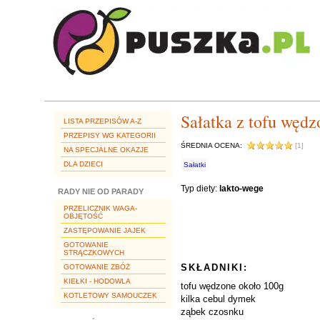
Sałatka z tofu węd
LISTA PRZEPISÓW A-Z
PRZEPISY WG KATEGORII
ŚREDNIA OCENA:
[1]
NA SPECJALNE OKAZJE
DLA DZIECI
Sałatki
Typ diety:
lakto-wege
RADY NIE OD PARADY
PRZELICZNIK WAGA-
OBJĘTOŚĆ
ZASTĘPOWANIE JAJEK
GOTOWANIE
STRĄCZKOWYCH
SKŁADNIKI:
GOTOWANIE ZBÓŻ
KIEŁKI - HODOWLA
tofu wędzone około 100g
KOTLETOWY SAMOUCZEK
kilka cebul dymek
ząbek czosnku