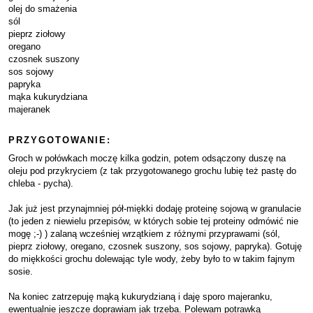
olej do smażenia
sól
pieprz ziołowy
oregano
czosnek suszony
sos sojowy
papryka
mąka kukurydziana
majeranek
PRZYGOTOWANIE:
Groch w połówkach moczę kilka godzin, potem odsączony duszę na
oleju pod przykryciem (z tak przygotowanego grochu lubię też pastę do
chleba - pycha).
Jak już jest przynajmniej pół-miękki dodaję proteinę sojową w granulacie
(to jeden z niewielu przepisów, w których sobie tej proteiny odmówić nie
mogę ;-) ) zalaną wcześniej wrzątkiem z różnymi przyprawami (sól,
pieprz ziołowy, oregano, czosnek suszony, sos sojowy, papryka). Gotuję
do miękkości grochu dolewając tyle wody, żeby było to w takim fajnym
sosie.
Na koniec zatrzepuję mąką kukurydzianą i daję sporo majeranku,
ewentualnie jeszcze doprawiam jak trzeba. Polewam potrawką