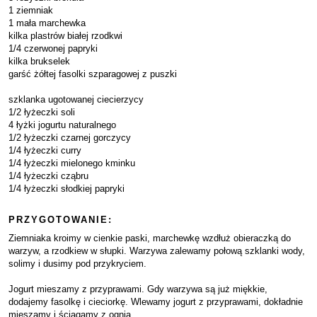
1 ziemniak
1 mała marchewka
kilka plastrów białej rzodkwi
1/4 czerwonej papryki
kilka brukselek
garść żółtej fasolki szparagowej z puszki
szklanka ugotowanej ciecierzycy
1/2 łyżeczki soli
4 łyżki jogurtu naturalnego
1/2 łyżeczki czarnej gorczycy
1/4 łyżeczki curry
1/4 łyżeczki mielonego kminku
1/4 łyżeczki cząbru
1/4 łyżeczki słodkiej papryki
PRZYGOTOWANIE:
Ziemniaka kroimy w cienkie paski, marchewkę wzdłuż obieraczką do
warzyw, a rzodkiew w słupki. Warzywa zalewamy połową szklanki wody,
solimy i dusimy pod przykryciem.
Jogurt mieszamy z przyprawami. Gdy warzywa są już miękkie,
dodajemy fasolkę i cieciorkę. Wlewamy jogurt z przyprawami, dokładnie
mieszamy i ściągamy z ognia.