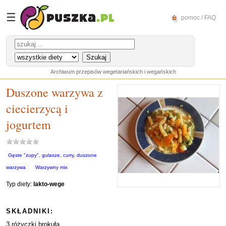
☰
pomoc / FAQ
Archiwum przepisów wegetariańskich i wegańskich
Duszone warzywa z
ciecierzycą i
jogurtem
Gęste "zupy", gulasze, curry, duszone
warzywa
Warzywny mix
Typ diety:
lakto-wege
SKŁADNIKI:
3 różyczki brokuła