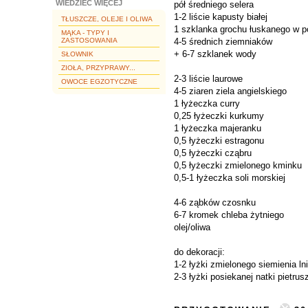
WIEDZIEĆ WIĘCEJ
pół średniego selera
1-2 liście kapusty białej
TŁUSZCZE, OLEJE I OLIWA
1 szklanka grochu łuskanego w po
MĄKA - TYPY I
ZASTOSOWANIA
4-5 średnich ziemniaków
+ 6-7 szklanek wody
SŁOWNIK
ZIOŁA, PRZYPRAWY...
2-3 liście laurowe
OWOCE EGZOTYCZNE
4-5 ziaren ziela angielskiego
1 łyżeczka curry
0,25 łyżeczki kurkumy
1 łyżeczka majeranku
0,5 łyżeczki estragonu
0,5 łyżeczki cząbru
0,5 łyżeczki zmielonego kminku
0,5-1 łyżeczka soli morskiej
4-6 ząbków czosnku
6-7 kromek chleba żytniego
olej/oliwa
do dekoracji:
1-2 łyżki zmielonego siemienia ln
2-3 łyżki posiekanej natki pietrus