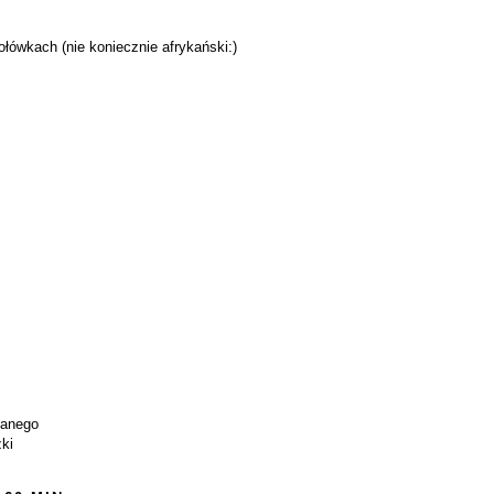
łówkach (nie koniecznie afrykański:)
ianego
zki