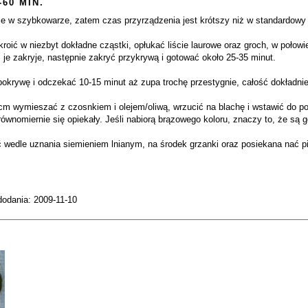
-60 MIN.
e w szybkowarze, zatem czas przyrządzenia jest krótszy niż w standardowy
roić w niezbyt dokładne cząstki, opłukać liście laurowe oraz groch, w połow
 je zakryje, następnie zakryć przykrywą i gotować około 25-35 minut.
okrywę i odczekać 10-15 minut aż zupa trochę przestygnie, całość dokładni
m wymieszać z czosnkiem i olejem/oliwą, wrzucić na blachę i wstawić do po
ównomiernie się opiekały. Jeśli nabiorą brązowego koloru, znaczy to, że są 
 wedle uznania siemieniem lnianym, na środek grzanki oraz posiekana nać pi
dodania: 2009-11-10