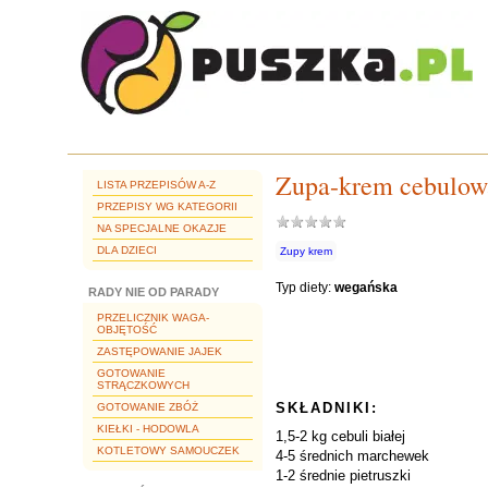
Zupa-krem cebulowa
LISTA PRZEPISÓW A-Z
PRZEPISY WG KATEGORII
NA SPECJALNE OKAZJE
DLA DZIECI
Zupy krem
Typ diety:
wegańska
RADY NIE OD PARADY
PRZELICZNIK WAGA-
OBJĘTOŚĆ
ZASTĘPOWANIE JAJEK
GOTOWANIE
STRĄCZKOWYCH
SKŁADNIKI:
GOTOWANIE ZBÓŻ
KIEŁKI - HODOWLA
1,5-2 kg cebuli białej
KOTLETOWY SAMOUCZEK
4-5 średnich marchewek
1-2 średnie pietruszki