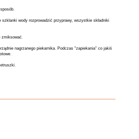
 sposób.
ie szklanki wody rozprowadzić przyprawy, wszystkie składniki
e zmiksować.
rządnie nagrzanego piekarnika. Podczas "zapiekania" co jakiś
gotowe.
etruszki.