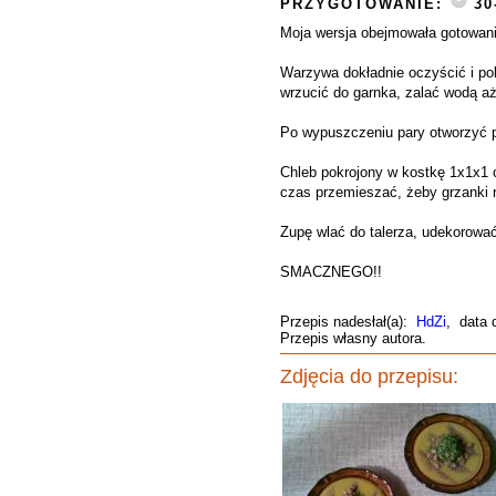
PRZYGOTOWANIE:
30
Moja wersja obejmowała gotowani
Warzywa dokładnie oczyścić i pok
wrzucić do garnka, zalać wodą aż
Po wypuszczeniu pary otworzyć p
Chleb pokrojony w kostkę 1x1x1 c
czas przemieszać, żeby grzanki r
Zupę wlać do talerza, udekorować
SMACZNEGO!!
Przepis nadesłał(a):
HdZi
, data 
Przepis własny autora.
Zdjęcia do przepisu: