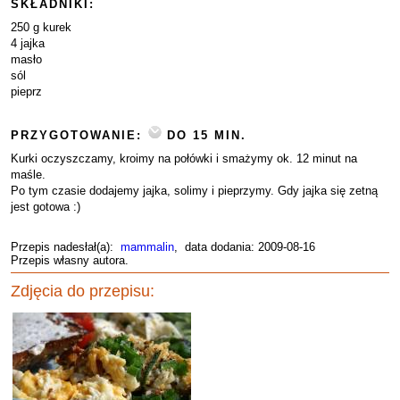
SKŁADNIKI:
250 g kurek
4 jajka
masło
sól
pieprz
PRZYGOTOWANIE:
DO 15 MIN.
Kurki oczyszczamy, kroimy na połówki i smażymy ok. 12 minut na
maśle.
Po tym czasie dodajemy jajka, solimy i pieprzymy. Gdy jajka się zetną
jest gotowa :)
Przepis nadesłał(a):
mammalin
, data dodania: 2009-08-16
Przepis własny autora.
Zdjęcia do przepisu: