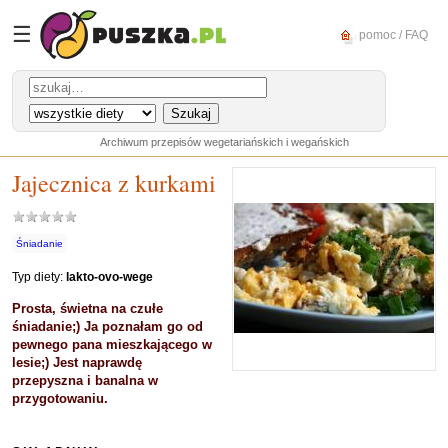
☰
pomoc / FAQ
Archiwum przepisów wegetariańskich i wegańskich
Jajecznica z kurkami
Śniadanie
Typ diety:
lakto-ovo-wege
Prosta, świetna na czułe
śniadanie;) Ja poznałam go od
pewnego pana mieszkającego w
lesie;) Jest naprawdę
przepyszna i banalna w
przygotowaniu.