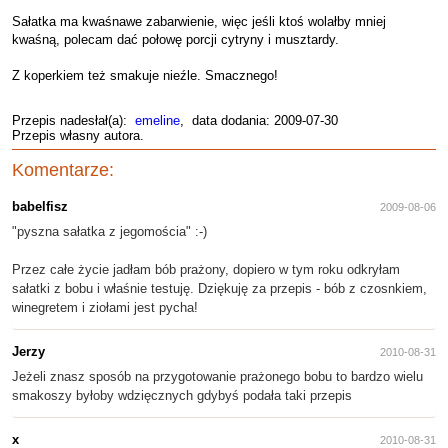
Sałatka ma kwaśnawe zabarwienie, więc jeśli ktoś wolałby mniej
kwaśną, polecam dać połowę porcji cytryny i musztardy.
Z koperkiem też smakuje nieźle. Smacznego!
Przepis nadesłał(a):
emeline
, data dodania: 2009-07-30
Przepis własny autora.
Komentarze:
babelfisz
2009-08-06
"pyszna sałatka z jegomościa" :-)
Przez całe życie jadłam bób prażony, dopiero w tym roku odkryłam
sałatki z bobu i właśnie testuję. Dziękuję za przepis - bób z czosnkiem,
winegretem i ziołami jest pycha!
Jerzy
2010-08-31
Jeżeli znasz sposób na przygotowanie prażonego bobu to bardzo wielu
smakoszy byłoby wdzięcznych gdybyś podała taki przepis
x
2010-08-31