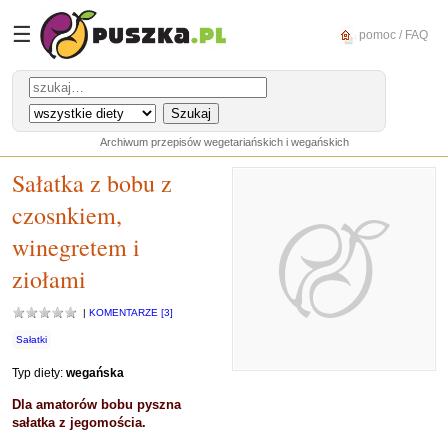
☰
pomoc / FAQ
Archiwum przepisów wegetariańskich i wegańskich
Sałatka z bobu z
czosnkiem,
winegretem i
ziołami
|
KOMENTARZE [3]
Sałatki
Typ diety:
wegańska
Dla amatorów bobu pyszna
sałatka z jegomościa.