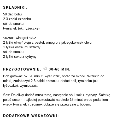
SKŁADNIKI:
50 dag bobu
2-3 ząbki czosnku
sól do smaku
tymianek (ok. łyżeczkę)
<u>sos winegret:</u>
2 łyżki oliwy/ oleju z pestek winogron/ jakiegokolwiek oleju
1 łyżka ostrej musztardy
sól do smaku
2 łyżki soku z cytryny
PRZYGOTOWANIE:
30-60 MIN.
Bób gotować ok. 20 minut, wystudzić, obrać ze skórki. Wrzucić do
miski, zmiażdżyć 2-3 ząbki czosnku, dodać soli, tymianku (ok.
łyżeczkę), wymieszać.
Sos: Do oliwy dodać musztardę, następnie sól i sok z cytryny. Sałatkę
polać sosem, najlepiej pozostawić na około 15 minut przed podaniem -
wtedy tymianek i czosnek dobrze się przegryzie z bobem.
DODATKOWE WSKAZÓWKI: