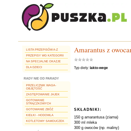
Amarantus z owoca
LISTA PRZEPISÓW A-Z
PRZEPISY WG KATEGORII
NA SPECJALNE OKAZJE
DLA DZIECI
Typ diety:
lakto-wege
RADY NIE OD PARADY
PRZELICZNIK WAGA-
OBJĘTOŚĆ
ZASTĘPOWANIE JAJEK
GOTOWANIE
STRĄCZKOWYCH
SKŁADNIKI:
GOTOWANIE ZBÓŻ
KIEŁKI - HODOWLA
150 g amarantusa (ziarna)
KOTLETOWY SAMOUCZEK
300 ml mleka
300 g owoców (np. maliny)