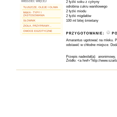
WIEDZIEĆ WIĘCEJ
2 łyżki soku z cytryny
odrobina cukru waniliowego
TŁUSZCZE, OLEJE I OLIWA
2 łyżki miodu
MĄKA - TYPY I
ZASTOSOWANIA
2 łyżki migdałów
100 ml bitej śmietany
SŁOWNIK
ZIOŁA, PRZYPRAWY...
OWOCE EGZOTYCZNE
PRZYGOTOWANIE:
PO
Amarantus ugotować na mleku. P
odstawić w chłodne miejsce. Dod
Przepis nadesłał(a):
anonimowy
,
Źródło: <a href="http://www.szarl