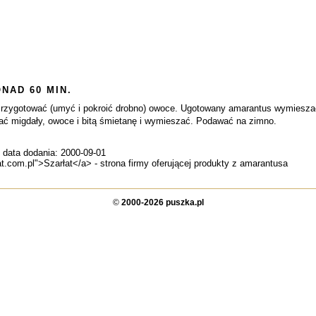
NAD 60 MIN.
rzygotować (umyć i pokroić drobno) owoce. Ugotowany amarantus wymiesza
ać migdały, owoce i bitą śmietanę i wymieszać. Podawać na zimno.
 data dodania: 2000-09-01
at.com.pl">Szarłat</a> - strona firmy oferującej produkty z amarantusa
©
2000-2026 puszka.pl