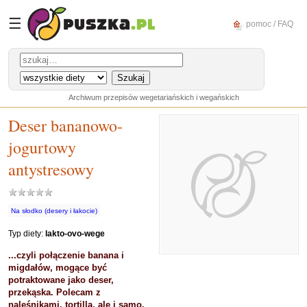
☰
pomoc / FAQ
Archiwum przepisów wegetariańskich i wegańskich
Deser bananowo-
jogurtowy
antystresowy
Na słodko (desery i łakocie)
Typ diety:
lakto-ovo-wege
...czyli połączenie banana i
migdałów, mogące być
potraktowane jako deser,
przekąska. Polecam z
naleśnikami, tortillą, ale i samo,