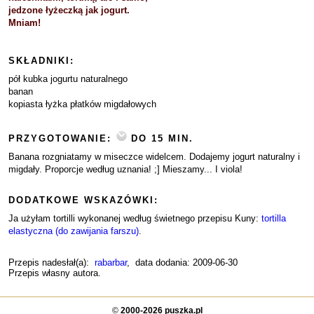
jedzone łyżeczką jak jogurt.
Mniam!
SKŁADNIKI:
pół kubka jogurtu naturalnego
banan
kopiasta łyżka płatków migdałowych
PRZYGOTOWANIE:
DO 15 MIN.
Banana rozgniatamy w miseczce widelcem. Dodajemy jogurt naturalny i
migdały. Proporcje według uznania! ;] Mieszamy... I viola!
DODATKOWE WSKAZÓWKI:
Ja użyłam tortilli wykonanej według świetnego przepisu Kuny:
tortilla
elastyczna (do zawijania farszu)
.
Przepis nadesłał(a):
rabarbar
, data dodania: 2009-06-30
Przepis własny autora.
©
2000-2026 puszka.pl