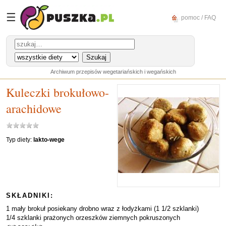
☰
pomoc / FAQ
Archiwum przepisów wegetariańskich i wegańskich
Kuleczki brokułowo-
arachidowe
Typ diety:
lakto-wege
SKŁADNIKI:
1 mały brokuł posiekany drobno wraz z łodyżkami (1 1/2 szklanki)
1/4 szklanki prażonych orzeszków ziemnych pokruszonych