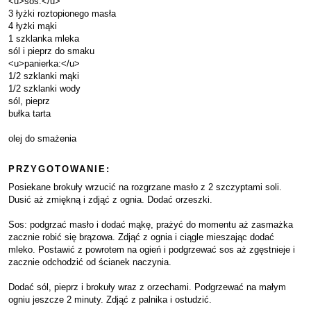
<u>sos:</u>
3 łyżki roztopionego masła
4 łyżki mąki
1 szklanka mleka
sól i pieprz do smaku
<u>panierka:</u>
1/2 szklanki mąki
1/2 szklanki wody
sól, pieprz
bułka tarta
olej do smażenia
PRZYGOTOWANIE:
Posiekane brokuły wrzucić na rozgrzane masło z 2 szczyptami soli.
Dusić aż zmiękną i zdjąć z ognia. Dodać orzeszki.
Sos: podgrzać masło i dodać mąkę, prażyć do momentu aż zasmażka
zacznie robić się brązowa. Zdjąć z ognia i ciągle mieszając dodać
mleko. Postawić z powrotem na ogień i podgrzewać sos aż zgęstnieje i
zacznie odchodzić od ścianek naczynia.
Dodać sól, pieprz i brokuły wraz z orzechami. Podgrzewać na małym
ogniu jeszcze 2 minuty. Zdjąć z palnika i ostudzić.