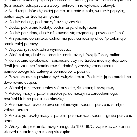
(te z puszki odsączyć z zalewy, pokroić i nie wylewać zalewy).
-> Na dużej i dość głębokiej patelni roztopić masło, wrzucić paprykę,
podsmażyć aż trochę zmięknie .
-> Dodać cebulę, podsmażyć aż się zeszkli.
-> Dodać pokrojone kotlety, podsmażyć chwilę razem.
-> Dodać pomidory, dusić aż kawałki się rozpadną i powstanie "sos".
-> Przyprawić do smaku. Cukier nie jest konieczny choć "przełamuje"
smak całej potrawy.
-> Wsypać ryż, dokładnie wymieszać.
-> Wlać bulion, dusić na średnim ogniu aż ryż "wypije" cały bulion.
-> Koniecznie spróbować i sprawdzić czy nie trzeba mocniej doprawić.
Jeśli jest za mało "pomidorowe", dodać łyżeczkę koncentratu
pomidorowego lub zalewy z pomidorów z puszki,
-> Powstała masa powinna być zwięzło-lepka. Podzielić ją na patelni na
dwie równe części.
-> W małej miseczce zmieszać przecier, śmietanę i przyprawy.
-> Połowę masy z patelni przełożyć do naczynia żaroodpornego,
brytfanki lub po prostu na blaszkę.
-> Posmarować przecierowo-śmietanowym sosem, posypać startym
żółtym serem.
-> Przełożyć resztę masy z patelni, posmarować sosem, grubo posypać
serem.
-> Włożyć do piekarnika rozgrzanego do 180-190'C, zapiekać aż ser na
wierzchu stanie się rumianą skorupką.