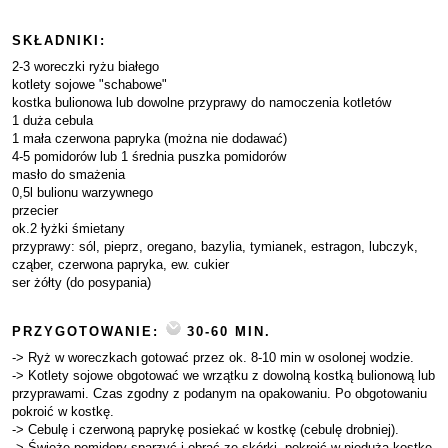
SKŁADNIKI:
2-3 woreczki ryżu białego
kotlety sojowe "schabowe"
kostka bulionowa lub dowolne przyprawy do namoczenia kotletów
1 duża cebula
1 mała czerwona papryka (można nie dodawać)
4-5 pomidorów lub 1 średnia puszka pomidorów
masło do smażenia
0,5l bulionu warzywnego
przecier
ok.2 łyżki śmietany
przyprawy: sól, pieprz, oregano, bazylia, tymianek, estragon, lubczyk,
cząber, czerwona papryka, ew. cukier
ser żółty (do posypania)
PRZYGOTOWANIE:
30-60 MIN.
-> Ryż w woreczkach gotować przez ok. 8-10 min w osolonej wodzie.
-> Kotlety sojowe obgotować we wrzątku z dowolną kostką bulionową lub
przyprawami. Czas zgodny z podanym na opakowaniu. Po obgotowaniu
pokroić w kostkę.
-> Cebulę i czerwoną paprykę posiekać w kostkę (cebulę drobniej).
-> Świeże pomidory sparzyć i obrać ze skórki, pokroić w niedużą kostkę