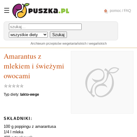
☰
pomoc / FAQ
Archiwum przepisów wegetariańskich i wegańskich
Amarantus z
mlekiem i świeżymi
owocami
Typ diety:
lakto-wege
SKŁADNIKI:
100 g poppingu z amarantusa
1/4 l mleka