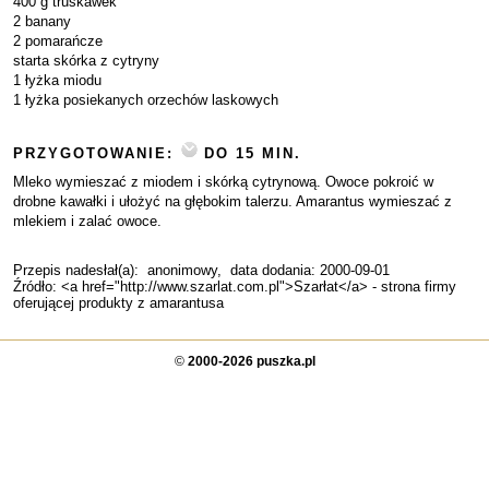
400 g truskawek
2 banany
2 pomarańcze
starta skórka z cytryny
1 łyżka miodu
1 łyżka posiekanych orzechów laskowych
PRZYGOTOWANIE:
DO 15 MIN.
Mleko wymieszać z miodem i skórką cytrynową. Owoce pokroić w
drobne kawałki i ułożyć na głębokim talerzu. Amarantus wymieszać z
mlekiem i zalać owoce.
Przepis nadesłał(a):
anonimowy
, data dodania: 2000-09-01
Źródło: <a href="http://www.szarlat.com.pl">Szarłat</a> - strona firmy
oferującej produkty z amarantusa
©
2000-2026 puszka.pl