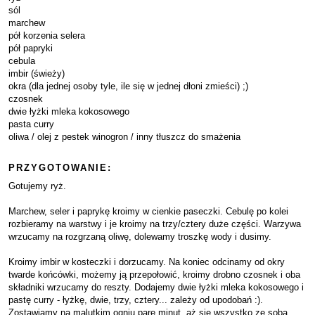
sól
marchew
pół korzenia selera
pół papryki
cebula
imbir (świeży)
okra (dla jednej osoby tyle, ile się w jednej dłoni zmieści) ;)
czosnek
dwie łyżki mleka kokosowego
pasta curry
oliwa / olej z pestek winogron / inny tłuszcz do smażenia
PRZYGOTOWANIE:
Gotujemy ryż.
Marchew, seler i paprykę kroimy w cienkie paseczki. Cebulę po kolei
rozbieramy na warstwy i je kroimy na trzy/cztery duże części. Warzywa
wrzucamy na rozgrzaną oliwę, dolewamy troszkę wody i dusimy.
Kroimy imbir w kosteczki i dorzucamy. Na koniec odcinamy od okry
twarde końcówki, możemy ją przepołowić, kroimy drobno czosnek i oba
składniki wrzucamy do reszty. Dodajemy dwie łyżki mleka kokosowego i
pastę curry - łyżkę, dwie, trzy, cztery... zależy od upodobań :).
Zostawiamy na malutkim ogniu parę minut, aż się wszystko ze sobą