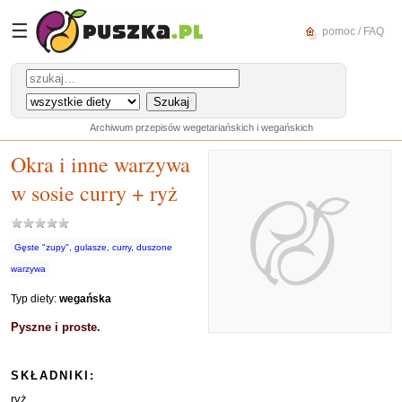
☰
pomoc / FAQ
Archiwum przepisów wegetariańskich i wegańskich
Okra i inne warzywa
w sosie curry + ryż
Gęste "zupy", gulasze, curry, duszone
warzywa
Typ diety:
wegańska
Pyszne i proste.
SKŁADNIKI:
ryż