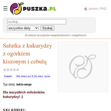
☰
pomoc / FAQ
Archiwum przepisów wegetariańskich i wegańskich
Sałatka z kukurydzy
z ogórkiem
kiszonym i cebulą
Sałatki
Dla dzieci po 8 (5) mies. życia
Typ diety:
lakto-wege
Dla wszystkich miłośników
kukurydzy! :)
SKŁADNIKI: