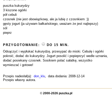
puszka kukurydzy
3 kiszone ogórki
pół cebuli
czosnek (nie jest obowiązkowy, ale ja lubię z czosnkiem :))
gęsty jogurt (ja używam bałkańskiego, uważam że jest najlepszy)
sól
pieprz
PRZYGOTOWANIE:
DO 15 MIN.
Odsączyć i wypłukać kukurydzę, przesypać do miski. Cebulę i ogórki
pokroić, dodać do kukurydzy. Jogurt posolić i popieprzyć wedle uznania,
dodać posiekany czosnek. Sosikiem polać sałatkę, wszystko
wymieszać i gotowe!
Przepis nadesłał(a):
don_klu
, data dodania: 2008-12-14
Przepis własny autora.
©
2000-2026 puszka.pl