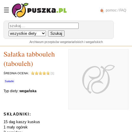
☰
pomoc / FAQ
Archiwum przepisów wegetariańskich i wegańskich
Sałatka tabbouleh
(tabouleh)
ŚREDNIA OCENA:
[1]
Sałatki
Typ diety:
wegańska
SKŁADNIKI:
15 dag kaszy kuskus
1 mały ogórek