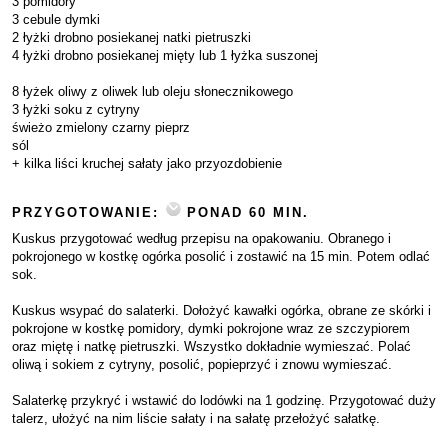
3 pomidory
3 cebule dymki
2 łyżki drobno posiekanej natki pietruszki
4 łyżki drobno posiekanej mięty lub 1 łyżka suszonej
8 łyżek oliwy z oliwek lub oleju słonecznikowego
3 łyżki soku z cytryny
świeżo zmielony czarny pieprz
sól
+ kilka liści kruchej sałaty jako przyozdobienie
PRZYGOTOWANIE:
PONAD 60 MIN.
Kuskus przygotować według przepisu na opakowaniu. Obranego i
pokrojonego w kostkę ogórka posolić i zostawić na 15 min. Potem odlać
sok.
Kuskus wsypać do salaterki. Dołożyć kawałki ogórka, obrane ze skórki i
pokrojone w kostkę pomidory, dymki pokrojone wraz ze szczypiorem
oraz miętę i natkę pietruszki. Wszystko dokładnie wymieszać. Polać
oliwą i sokiem z cytryny, posolić, popieprzyć i znowu wymieszać.
Salaterkę przykryć i wstawić do lodówki na 1 godzinę. Przygotować duży
talerz, ułożyć na nim liście sałaty i na sałatę przełożyć sałatkę.