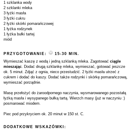
1 szklanka wody
2 szklanki mleka
3 łyżki masła
3 łyżki cukru
2 łyżki skórki pomarańczowej
1 łyżka rodzynek
1 łyżka bułki tartej
miód
PRZYGOTOWANIE:
15-30 MIN.
Wymieszać kaszę z wodą i jedną szklanką mleka. Zagotować
ciągle
mieszając
. Dodać drugą szklankę mleka, wymieszać, gotować jeszcze
ok. 5 minut. Zdjąć z ognia, nieco przestudzić. 2 łyżki masła utrzeć z
cukrem i dodać do kaszy. Dodać także rodzynki i skórkę pomarańczową,
wymieszać porządnie.
Masę przełożyć do żaroodpornego naczynia, wysmarowanego pozostałą
łyżką masła i wysypanego bułką tartą. Wierzch masy (już w naczyniu :)
posmarować miodem.
Piec pod przykryciem ok. 20 minut w 150 st. C.
DODATKOWE WSKAZÓWKI: