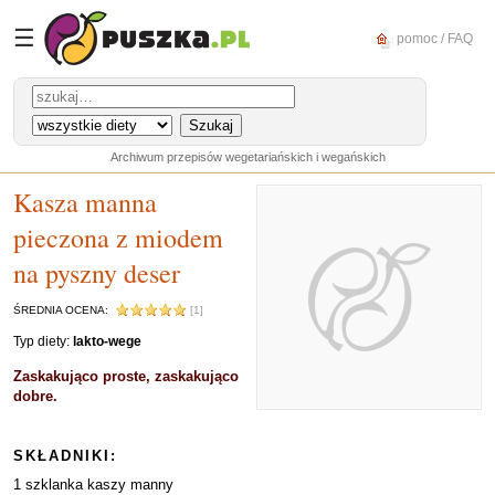
☰
pomoc / FAQ
Archiwum przepisów wegetariańskich i wegańskich
Kasza manna
pieczona z miodem
na pyszny deser
ŚREDNIA OCENA:
[1]
Typ diety:
lakto-wege
Zaskakująco proste, zaskakująco
dobre.
SKŁADNIKI:
1 szklanka kaszy manny