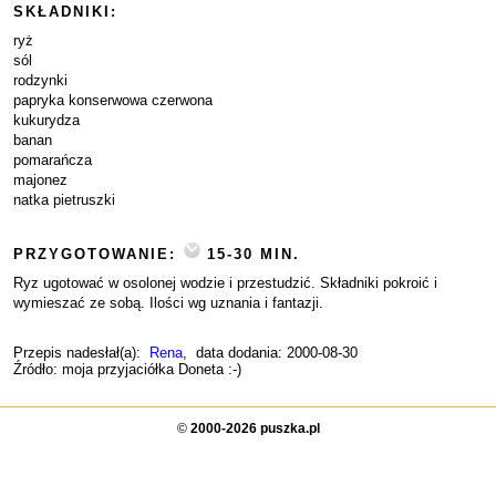
SKŁADNIKI:
ryż
sól
rodzynki
papryka konserwowa czerwona
kukurydza
banan
pomarańcza
majonez
natka pietruszki
PRZYGOTOWANIE:
15-30 MIN.
Ryz ugotować w osolonej wodzie i przestudzić. Składniki pokroić i
wymieszać ze sobą. Ilości wg uznania i fantazji.
Przepis nadesłał(a):
Rena
, data dodania: 2000-08-30
Źródło: moja przyjaciółka Doneta :-)
©
2000-2026 puszka.pl