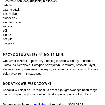
3 dojrzałe pomidory (najlepiej malinowe)
cebula
czarne oliwki
pestki dyni
słonecznik
siemie lniane
sezam
sól
pieprz
bazylia
oregano
PRZYGOTOWANIE:
DO 15 MIN.
Grahamki przekroić, pomidory i cebulę pokroić w plastry, a następnie
ułożyć na pieczywie. Posypać pokrojonymi oliwkami, pestkami dyni,
słonecznikiem, siemieniem lnianym, sezamem i przyprawami. Doprawić
solą i pieprzem. Smacznego!
DODATKOWE WSKAZÓWKI:
Kanapki w połączeniu z miseczką świeżego ugotowanego bobu mogą
być idealnym i szybkim daniem obiadowym w upalne letnie dni :)
Przepis nadesłał(a):
madellajne
, data dodania: 2008-06-25