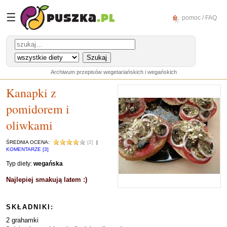
☰
pomoc / FAQ
Archiwum przepisów wegetariańskich i wegańskich
Kanapki z
pomidorem i
oliwkami
ŚREDNIA OCENA:
[2]
|
KOMENTARZE [3]
Typ diety:
wegańska
Najlepiej smakują latem :)
SKŁADNIKI:
2 grahamki