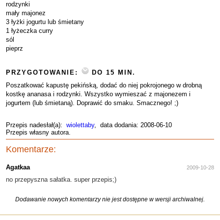
rodzynki
mały majonez
3 łyżki jogurtu lub śmietany
1 łyżeczka curry
sól
pieprz
PRZYGOTOWANIE:
DO 15 MIN.
Poszatkować kapustę pekińską, dodać do niej pokrojonego w drobną
kostkę ananasa i rodzynki. Wszystko wymieszać z majonezem i
jogurtem (lub śmietaną). Doprawić do smaku. Smacznego! ;)
Przepis nadesłał(a):
wiolettaby
, data dodania: 2008-06-10
Przepis własny autora.
Komentarze:
Agatkaa
2009-10-28
no przepyszna sałatka. super przepis;)
Dodawanie nowych komentarzy nie jest dostępne w wersji archiwalnej.