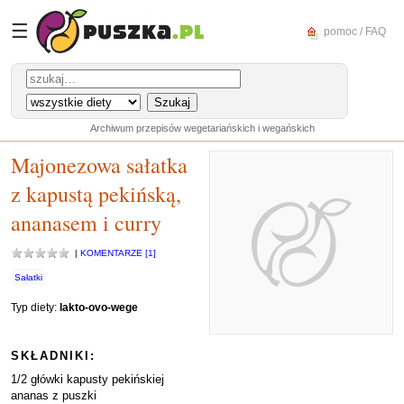
☰
pomoc / FAQ
Archiwum przepisów wegetariańskich i wegańskich
Majonezowa sałatka
z kapustą pekińską,
ananasem i curry
|
KOMENTARZE [1]
Sałatki
Typ diety:
lakto-ovo-wege
SKŁADNIKI:
1/2 główki kapusty pekińskiej
ananas z puszki