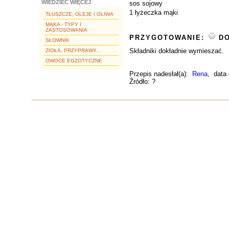
WIEDZIEĆ WIĘCEJ
sos sojowy
1 łyżeczka mąki
TŁUSZCZE, OLEJE I OLIWA
MĄKA - TYPY I
ZASTOSOWANIA
PRZYGOTOWANIE:
DO
SŁOWNIK
Składniki dokładnie wymieszać.
ZIOŁA, PRZYPRAWY...
OWOCE EGZOTYCZNE
Przepis nadesłał(a):
Rena
, data
Źródło: ?