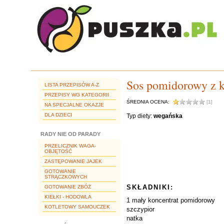
Sos pomidorowy z k
LISTA PRZEPISÓW A-Z
PRZEPISY WG KATEGORII
ŚREDNIA OCENA:
[1]
NA SPECJALNE OKAZJE
DLA DZIECI
Typ diety:
wegańska
RADY NIE OD PARADY
PRZELICZNIK WAGA-
OBJĘTOŚĆ
ZASTĘPOWANIE JAJEK
GOTOWANIE
STRĄCZKOWYCH
SKŁADNIKI:
GOTOWANIE ZBÓŻ
KIEŁKI - HODOWLA
1 mały koncentrat pomidorowy
KOTLETOWY SAMOUCZEK
szczypior
natka