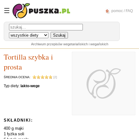
☰
pomoc / FAQ
Archiwum przepisów wegetariańskich i wegańskich
Tortilla szybka i
prosta
ŚREDNIA OCENA:
[2]
Typ diety:
lakto-wege
SKŁADNIKI:
400 g mąki
1 łyżka soli