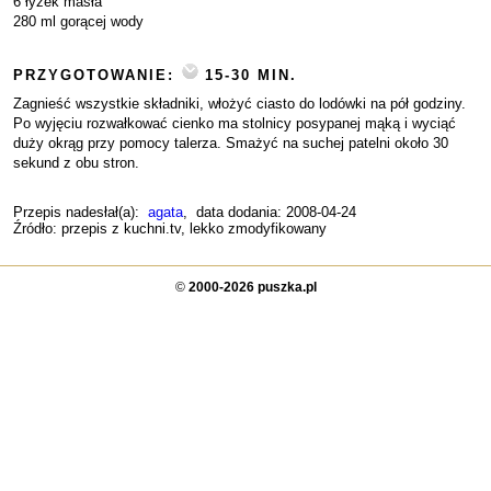
6 łyżek masła
280 ml gorącej wody
PRZYGOTOWANIE:
15-30 MIN.
Zagnieść wszystkie składniki, włożyć ciasto do lodówki na pół godziny.
Po wyjęciu rozwałkować cienko ma stolnicy posypanej mąką i wyciąć
duży okrąg przy pomocy talerza. Smażyć na suchej patelni około 30
sekund z obu stron.
Przepis nadesłał(a):
agata
, data dodania: 2008-04-24
Źródło: przepis z kuchni.tv, lekko zmodyfikowany
©
2000-2026 puszka.pl