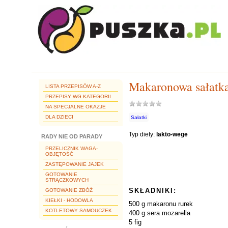
Makaronowa sałatka
LISTA PRZEPISÓW A-Z
PRZEPISY WG KATEGORII
NA SPECJALNE OKAZJE
DLA DZIECI
Sałatki
Typ diety:
lakto-wege
RADY NIE OD PARADY
PRZELICZNIK WAGA-
OBJĘTOŚĆ
ZASTĘPOWANIE JAJEK
GOTOWANIE
STRĄCZKOWYCH
SKŁADNIKI:
GOTOWANIE ZBÓŻ
KIEŁKI - HODOWLA
500 g makaronu rurek
KOTLETOWY SAMOUCZEK
400 g sera mozarella
5 fig