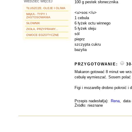
WIEDZIEĆ WIĘCEJ
100 g pestek słonecznika
TŁUSZCZE, OLEJE I OLIWA
<u>sos:</u>
MĄKA - TYPY I
ZASTOSOWANIA
1 cebula
6 łyżek octu winnego
SŁOWNIK
5 łyżek oleju
ZIOŁA, PRZYPRAWY...
sól
OWOCE EGZOTYCZNE
pieprz
szczypta cukru
bazylia
PRZYGOTOWANIE:
30
Makaron gotować 8 minut we wrząc
cebulę wymieszać. Sosem polać m
Figi i mozarellę drobno pokroić i 
Przepis nadesłał(a):
Rena
, data
Źródło: nieznane