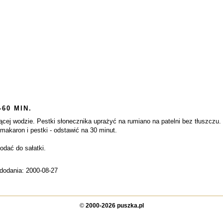
-60 MIN.
ej wodzie. Pestki słonecznika uprażyć na rumiano na patelni bez tłuszczu. Ce
akaron i pestki - odstawić na 30 minut.
dodać do sałatki.
 dodania: 2000-08-27
©
2000-2026 puszka.pl