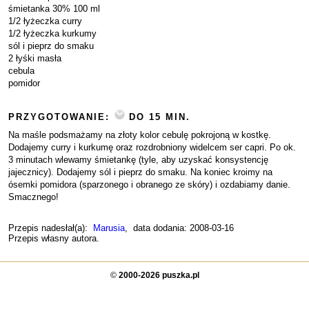
śmietanka 30% 100 ml
1/2 łyżeczka curry
1/2 łyżeczka kurkumy
sól i pieprz do smaku
2 łyśki masła
cebula
pomidor
PRZYGOTOWANIE:
DO 15 MIN.
Na maśle podsmażamy na złoty kolor cebulę pokrojoną w kostkę.
Dodajemy curry i kurkumę oraz rozdrobniony widelcem ser capri. Po ok.
3 minutach wlewamy śmietankę (tyle, aby uzyskać konsystencję
jajecznicy). Dodajemy sól i pieprz do smaku. Na koniec kroimy na
ósemki pomidora (sparzonego i obranego ze skóry) i ozdabiamy danie.
Smacznego!
Przepis nadesłał(a):
Marusia
, data dodania: 2008-03-16
Przepis własny autora.
©
2000-2026 puszka.pl