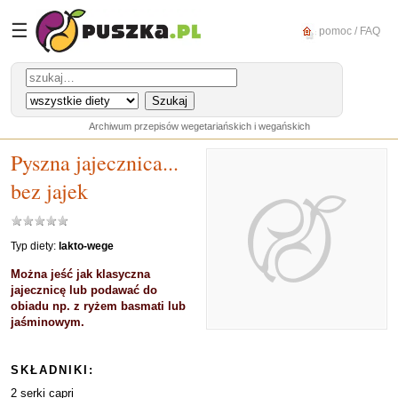
☰
pomoc / FAQ
Archiwum przepisów wegetariańskich i wegańskich
Pyszna jajecznica...
bez jajek
Typ diety:
lakto-wege
Można jeść jak klasyczna
jajecznicę lub podawać do
obiadu np. z ryżem basmati lub
jaśminowym.
SKŁADNIKI:
2 serki capri