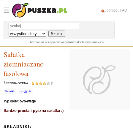
☰
pomoc / FAQ
Archiwum przepisów wegetariańskich i wegańskich
Sałatka
ziemniaczano-
fasolowa
ŚREDNIA OCENA:
[1]
Sałatki
przyjęcia
Typ diety:
ovo-wege
Bardzo prosta i pyszna sałatka :)
SKŁADNIKI: