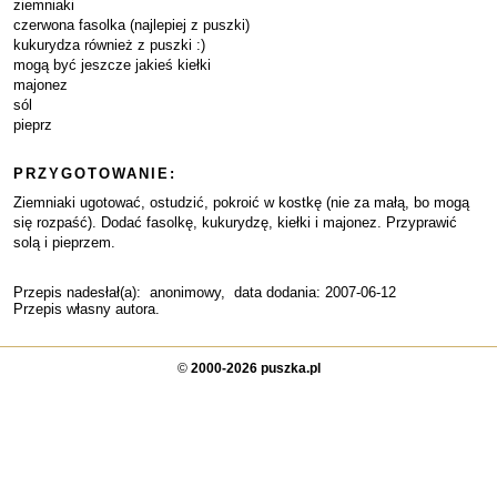
ziemniaki
czerwona fasolka (najlepiej z puszki)
kukurydza również z puszki :)
mogą być jeszcze jakieś kiełki
majonez
sól
pieprz
PRZYGOTOWANIE:
Ziemniaki ugotować, ostudzić, pokroić w kostkę (nie za małą, bo mogą
się rozpaść). Dodać fasolkę, kukurydzę, kiełki i majonez. Przyprawić
solą i pieprzem.
Przepis nadesłał(a):
anonimowy
, data dodania: 2007-06-12
Przepis własny autora.
©
2000-2026 puszka.pl