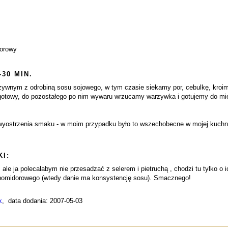
dorowy
-30 MIN.
zywnym z odrobiną sosu sojowego, w tym czasie siekamy por, cebulkę, kroim
już gotowy, do pozostałego po nim wywaru wrzucamy warzywka i gotujemy do m
yostrzenia smaku - w moim przypadku było to wszechobecne w mojej kuchni
I:
 ale ja polecałabym nie przesadzać z selerem i pietruchą , chodzi tu tylko o
u pomidorowego (wtedy danie ma konsystencję sosu). Smacznego!
k
, data dodania: 2007-05-03