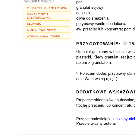
WIEDZIEĆ WIĘCEJ
por
granulat sojowy
TŁUSZCZE, OLEJE I OLIWA
cebulka
MĄKA - TYPY I
ZASTOSOWANIA
oliwa do smażenia
przyprawy wedle upodobania
SŁOWNIK
ew. przecier lub koncentrat pomi
ZIOŁA, PRZYPRAWY...
OWOCE EGZOTYCZNE
PRZYGOTOWANIE:
15
Granulat gotujemy w bulionie war
plasterki. Kiedy granulat jest 
razem z granulatem.
> Polecam dodać przyprawy dla w
daje Wam wolną rękę :)
DODATKOWE WSKAZÓWK
Proporcje składników są dowolne,
trochę przecieru lub koncentrat
Przepis nadesłał(a):
unikalny nic
Przepis własny autora.