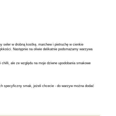
y seler w drobną kostkę, marchew i pietruchę w cienkie
iękkości. Następnie na oliwie delikatnie podsmażamy warzywa
 chilli, ale ze względu na moje dziwne upodobania smakowe
 ich specyficzny smak, jeżeli chcecie - do warzyw można dodać