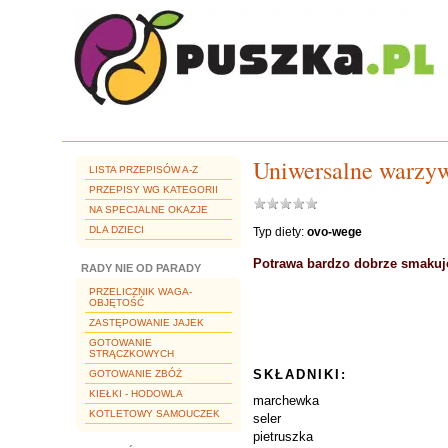
Uniwersalne warzyw
LISTA PRZEPISÓW A-Z
PRZEPISY WG KATEGORII
NA SPECJALNE OKAZJE
DLA DZIECI
Typ diety:
ovo-wege
Potrawa bardzo dobrze smakuje
RADY NIE OD PARADY
PRZELICZNIK WAGA-
OBJĘTOŚĆ
ZASTĘPOWANIE JAJEK
GOTOWANIE
STRĄCZKOWYCH
SKŁADNIKI:
GOTOWANIE ZBÓŻ
KIEŁKI - HODOWLA
marchewka
KOTLETOWY SAMOUCZEK
seler
pietruszka