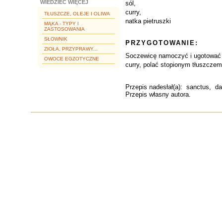
WIEDZIEĆ WIĘCEJ
sól,
curry,
TŁUSZCZE, OLEJE I OLIWA
natka pietruszki
MĄKA - TYPY I
ZASTOSOWANIA
SŁOWNIK
PRZYGOTOWANIE:
ZIOŁA, PRZYPRAWY...
Soczewicę namoczyć i ugotować w
OWOCE EGZOTYCZNE
curry, polać stopionym tłuszczem
Przepis nadesłał(a):
sanctus
, da
Przepis własny autora.