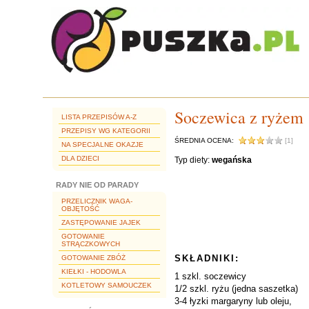
Soczewica z ryżem
LISTA PRZEPISÓW A-Z
PRZEPISY WG KATEGORII
ŚREDNIA OCENA:
[1]
NA SPECJALNE OKAZJE
DLA DZIECI
Typ diety:
wegańska
RADY NIE OD PARADY
PRZELICZNIK WAGA-
OBJĘTOŚĆ
ZASTĘPOWANIE JAJEK
GOTOWANIE
STRĄCZKOWYCH
SKŁADNIKI:
GOTOWANIE ZBÓŻ
KIEŁKI - HODOWLA
1 szkl. soczewicy
KOTLETOWY SAMOUCZEK
1/2 szkl. ryżu (jedna saszetka)
3-4 łyzki margaryny lub oleju,