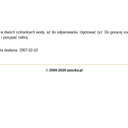
 dwóch szklankach wody, aż do odparowania. Ugotować ryż. Do goracej soc
 i posypać natką.
ta dodania: 2007-02-10
©
2000-2026 puszka.pl