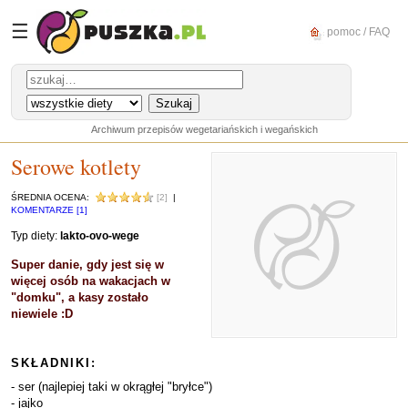
☰
pomoc / FAQ
Archiwum przepisów wegetariańskich i wegańskich
Serowe kotlety
ŚREDNIA OCENA:
[2]
|
KOMENTARZE [1]
Typ diety:
lakto-ovo-wege
Super danie, gdy jest się w
więcej osób na wakacjach w
"domku", a kasy zostało
niewiele :D
SKŁADNIKI:
- ser (najlepiej taki w okrągłej "bryłce")
- jajko