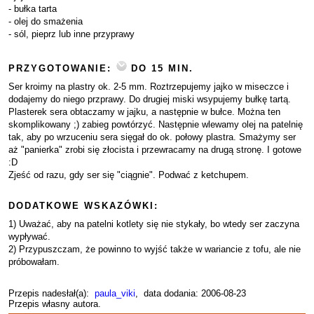
- bułka tarta
- olej do smażenia
- sól, pieprz lub inne przyprawy
PRZYGOTOWANIE:
DO 15 MIN.
Ser kroimy na plastry ok. 2-5 mm. Roztrzepujemy jajko w miseczce i
dodajemy do niego przprawy. Do drugiej miski wsypujemy bułkę tartą.
Plasterek sera obtaczamy w jajku, a następnie w bułce. Można ten
skomplikowany ;) zabieg powtórzyć. Następnie wlewamy olej na patelnię
tak, aby po wrzuceniu sera sięgał do ok. połowy plastra. Smażymy ser
aż "panierka" zrobi się złocista i przewracamy na drugą stronę. I gotowe
:D
Zjeść od razu, gdy ser się "ciągnie". Podwać z ketchupem.
DODATKOWE WSKAZÓWKI:
1) Uważać, aby na patelni kotlety się nie stykały, bo wtedy ser zaczyna
wypływać.
2) Przypuszczam, że powinno to wyjść także w wariancie z tofu, ale nie
próbowałam.
Przepis nadesłał(a):
paula_viki
, data dodania: 2006-08-23
Przepis własny autora.