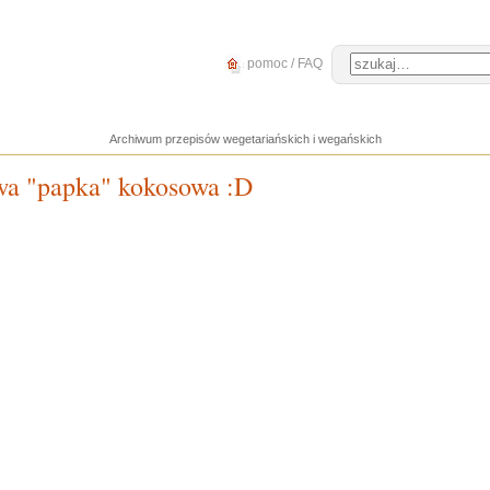
pomoc / FAQ
Archiwum przepisów wegetariańskich i wegańskich
a "papka" kokosowa :D