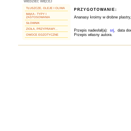
WIEDZIEĆ WIĘCEJ
TŁUSZCZE, OLEJE I OLIWA
PRZYGOTOWANIE:
MĄKA - TYPY I
Ananasy kroimy w drobne plastr
ZASTOSOWANIA
SŁOWNIK
ZIOŁA, PRZYPRAWY...
Przepis nadesłał(a):
srj
, data do
Przepis własny autora.
OWOCE EGZOTYCZNE