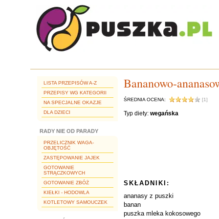
Bananowo-ananasow
LISTA PRZEPISÓW A-Z
PRZEPISY WG KATEGORII
ŚREDNIA OCENA:
[1]
NA SPECJALNE OKAZJE
DLA DZIECI
Typ diety:
wegańska
RADY NIE OD PARADY
PRZELICZNIK WAGA-
OBJĘTOŚĆ
ZASTĘPOWANIE JAJEK
GOTOWANIE
STRĄCZKOWYCH
SKŁADNIKI:
GOTOWANIE ZBÓŻ
KIEŁKI - HODOWLA
ananasy z puszki
KOTLETOWY SAMOUCZEK
banan
puszka mleka kokosowego