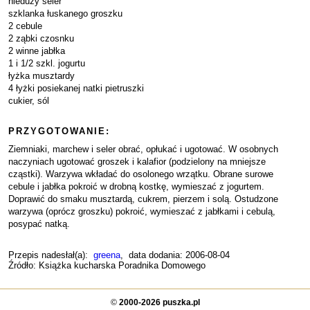
nieduży seler
szklanka łuskanego groszku
2 cebule
2 ząbki czosnku
2 winne jabłka
1 i 1/2 szkl. jogurtu
łyżka musztardy
4 łyżki posiekanej natki pietruszki
cukier, sól
PRZYGOTOWANIE:
Ziemniaki, marchew i seler obrać, opłukać i ugotować. W osobnych
naczyniach ugotować groszek i kalafior (podzielony na mniejsze
cząstki). Warzywa wkładać do osolonego wrzątku. Obrane surowe
cebule i jabłka pokroić w drobną kostkę, wymieszać z jogurtem.
Doprawić do smaku musztardą, cukrem, pierzem i solą. Ostudzone
warzywa (oprócz groszku) pokroić, wymieszać z jabłkami i cebulą,
posypać natką.
Przepis nadesłał(a):
greena
, data dodania: 2006-08-04
Źródło: Książka kucharska Poradnika Domowego
©
2000-2026 puszka.pl