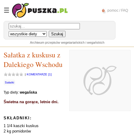
☰
pomoc / FAQ
Archiwum przepisów wegetariańskich i wegańskich
Sałatka z kuskusu z
Dalekiego Wschodu
|
KOMENTARZE [1]
Sałatki
Typ diety:
wegańska
Świetna na gorące, letnie dni.
SKŁADNIKI:
1 1/4 kaszki kuskus
2 kg pomidorów