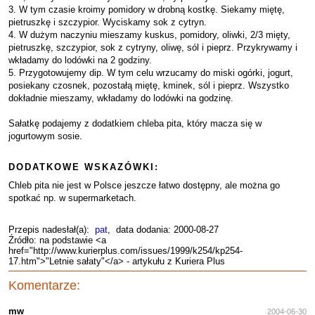
3. W tym czasie kroimy pomidory w drobną kostkę. Siekamy miętę,
pietruszkę i szczypior. Wyciskamy sok z cytryn.
4. W dużym naczyniu mieszamy kuskus, pomidory, oliwki, 2/3 mięty,
pietruszkę, szczypior, sok z cytryny, oliwę, sól i pieprz. Przykrywamy i
wkładamy do lodówki na 2 godziny.
5. Przygotowujemy dip. W tym celu wrzucamy do miski ogórki, jogurt,
posiekany czosnek, pozostałą miętę, kminek, sól i pieprz. Wszystko
dokładnie mieszamy, wkładamy do lodówki na godzinę.
Sałatkę podajemy z dodatkiem chleba pita, który macza się w
jogurtowym sosie.
DODATKOWE WSKAZÓWKI:
Chleb pita nie jest w Polsce jeszcze łatwo dostępny, ale można go
spotkać np. w supermarketach.
Przepis nadesłał(a):
pat
, data dodania: 2000-08-27
Źródło: na podstawie <a
href="http://www.kurierplus.com/issues/1999/k254/kp254-
17.htm">"Letnie sałaty"</a> - artykułu z Kuriera Plus
Komentarze:
mw
2004-06-30