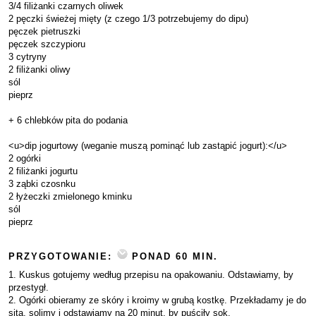
3/4 filiżanki czarnych oliwek
2 pęczki świeżej mięty (z czego 1/3 potrzebujemy do dipu)
pęczek pietruszki
pęczek szczypioru
3 cytryny
2 filiżanki oliwy
sól
pieprz
+ 6 chlebków pita do podania
<u>dip jogurtowy (weganie muszą pominąć lub zastąpić jogurt):</u>
2 ogórki
2 filiżanki jogurtu
3 ząbki czosnku
2 łyżeczki zmielonego kminku
sól
pieprz
PRZYGOTOWANIE:
PONAD 60 MIN.
1. Kuskus gotujemy według przepisu na opakowaniu. Odstawiamy, by
przestygł.
2. Ogórki obieramy ze skóry i kroimy w grubą kostkę. Przekładamy je do
sita, solimy i odstawiamy na 20 minut, by puściły sok.