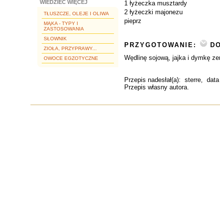
WIEDZIEĆ WIĘCEJ
1 łyżeczka musztardy
2 łyżeczki majonezu
TŁUSZCZE, OLEJE I OLIWA
pieprz
MĄKA - TYPY I
ZASTOSOWANIA
SŁOWNIK
PRZYGOTOWANIE:
DO
ZIOŁA, PRZYPRAWY...
Wędlinę sojową, jajka i dymkę z
OWOCE EGZOTYCZNE
Przepis nadesłał(a):
sterre
, data
Przepis własny autora.