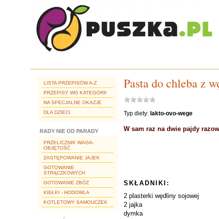
Pasta do chleba z wę
LISTA PRZEPISÓW A-Z
PRZEPISY WG KATEGORII
NA SPECJALNE OKAZJE
DLA DZIECI
Typ diety:
lakto-ovo-wege
W sam raz na dwie pajdy razow
RADY NIE OD PARADY
PRZELICZNIK WAGA-
OBJĘTOŚĆ
ZASTĘPOWANIE JAJEK
GOTOWANIE
STRĄCZKOWYCH
SKŁADNIKI:
GOTOWANIE ZBÓŻ
KIEŁKI - HODOWLA
2 plasterki wędliny sojowej
KOTLETOWY SAMOUCZEK
2 jajka
dymka