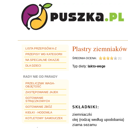
Plastry ziemniaków
LISTA PRZEPISÓW A-Z
PRZEPISY WG KATEGORII
ŚREDNIA OCENA:
[1]
NA SPECJALNE OKAZJE
DLA DZIECI
Typ diety:
lakto-wege
RADY NIE OD PARADY
PRZELICZNIK WAGA-
OBJĘTOŚĆ
ZASTĘPOWANIE JAJEK
GOTOWANIE
STRĄCZKOWYCH
SKŁADNIKI:
GOTOWANIE ZBÓŻ
KIEŁKI - HODOWLA
ziemniaczki
KOTLETOWY SAMOUCZEK
olej (rodzaj według upodobania)
ziarna sezamu