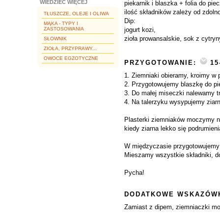
WIEDZIEĆ WIĘCEJ
piekarnik i blaszka + folia do piec
ilość składników zależy od zdoln
TŁUSZCZE, OLEJE I OLIWA
Dip:
MĄKA - TYPY I
ZASTOSOWANIA
jogurt kozi,
zioła prowansalskie, sok z cytryny
SŁOWNIK
ZIOŁA, PRZYPRAWY...
OWOCE EGZOTYCZNE
PRZYGOTOWANIE:
15
1. Ziemniaki obieramy, kroimy w 
2. Przygotowujemy blaszkę do pie
3. Do małej miseczki nalewamy tr
4. Na talerzyku wysypujemy ziar
Plasterki ziemniaków moczymy na
kiedy ziarna lekko się podrumien
W międzyczasie przygotowujemy 
Mieszamy wszystkie składniki, dod
Pycha!
DODATKOWE WSKAZÓWK
Zamiast z dipem, ziemniaczki m