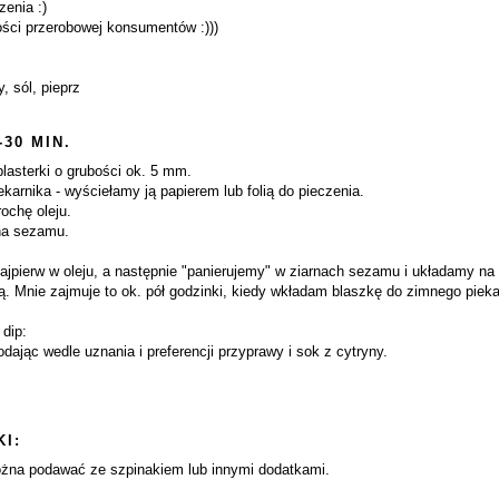
zenia :)
ości przerobowej konsumentów :)))
, sól, pieprz
-30 MIN.
plasterki o grubości ok. 5 mm.
karnika - wyściełamy ją papierem lub folią do pieczenia.
ochę oleju.
na sezamu.
jpierw w oleju, a następnie "panierujemy" w ziarnach sezamu i układamy n
ią. Mnie zajmuje to ok. pół godzinki, kiedy wkładam blaszkę do zimnego pieka
dip:
ając wedle uznania i preferencji przyprawy i sok z cytryny.
I:
ożna podawać ze szpinakiem lub innymi dodatkami.