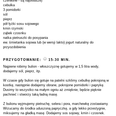
czerwone - są najsłodsze)
cebulka
3 pomidorki
sól
pieprz
pół łyżki sosu sojowego
kmin rzymski
ząbek czosnku
natka pietruszki do posypania
ew. śmietanka sojowa lub (w wersji lakto) jogurt naturalny do
przyozdobienia
PRZYGOTOWANIE:
15-30 MIN.
Najpierw robimy bulion - włoszczyznę gotujemy w 1,5 litra wody,
dodajemy sól, pieprz, itp.
W czasie gdy bulion się gotuje na patelni szklimy cebulkę pokrojoną w
kostkę, następnie dodajemy obrane, pokrojone pomidorki i paprykę.
Dusimy to wszystko na małym ogniu aż zmięknie, będzie pięknie
pachnieć i stworzy taką ładną masę.
Z bulionu wyjmujemy pietruchę, selera i pora, marchewkę zostawiamy.
Wrzucamy do środka uduszoną papryczkę, a gdy lekko przestygnie,
miksujemy na gładką masę. Dodajemy sos sojowy, kmin i czosnek.