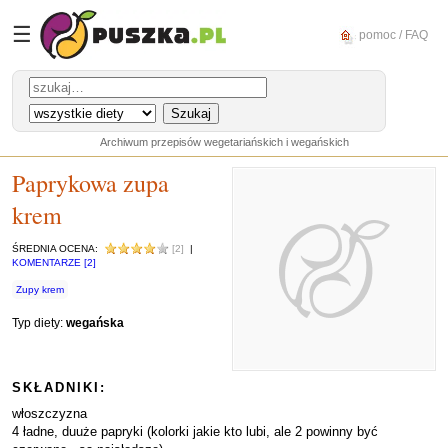
☰
pomoc / FAQ
Archiwum przepisów wegetariańskich i wegańskich
Paprykowa zupa
krem
ŚREDNIA OCENA:
[2]
|
KOMENTARZE [2]
Zupy krem
Typ diety:
wegańska
SKŁADNIKI:
włoszczyzna
4 ładne, duuże papryki (kolorki jakie kto lubi, ale 2 powinny być