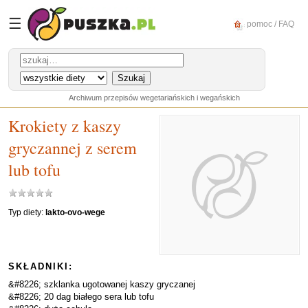
☰
pomoc / FAQ
Archiwum przepisów wegetariańskich i wegańskich
Krokiety z kaszy
gryczannej z serem
lub tofu
Typ diety:
lakto-ovo-wege
SKŁADNIKI:
&#8226; szklanka ugotowanej kaszy gryczanej
&#8226; 20 dag białego sera lub tofu