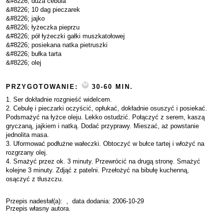
&#8226; duża cebula
&#8226; 10 dag pieczarek
&#8226; jajko
&#8226; łyżeczka pieprzu
&#8226; pół łyżeczki gałki muszkatołowej
&#8226; posiekana natka pietruszki
&#8226; bułka tarta
&#8226; olej
PRZYGOTOWANIE:
30-60 MIN.
1. Ser dokładnie rozgnieść widelcem.
2. Cebulę i pieczarki oczyścić, opłukać, dokładnie osuszyć i posiekać.
Podsmażyć na łyżce oleju. Lekko ostudzić. Połączyć z serem, kaszą
gryczaną, jajkiem i natką. Dodać przyprawy. Mieszać, aż powstanie
jednolita masa.
3. Uformować podłużne wałeczki. Obtoczyć w bułce tartej i włożyć na
rozgrzany olej.
4. Smażyć przez ok. 3 minuty. Przewrócić na drugą stronę. Smażyć
kolejne 3 minuty. Zdjąć z patelni. Przełożyć na bibułę kuchenną,
osączyć z tłuszczu.
Przepis nadesłał(a):
, data dodania: 2006-10-29
Przepis własny autora.