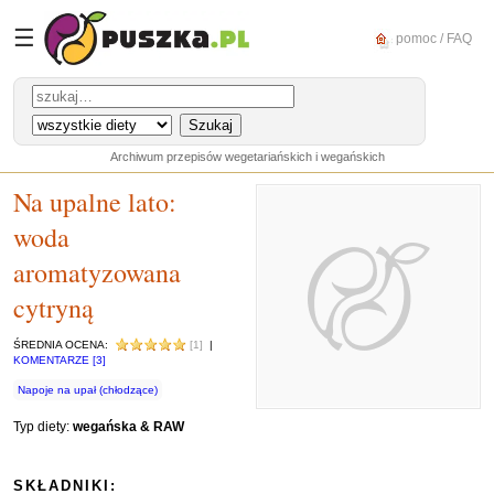
☰
pomoc / FAQ
Archiwum przepisów wegetariańskich i wegańskich
Na upalne lato:
woda
aromatyzowana
cytryną
ŚREDNIA OCENA:
[1]
|
KOMENTARZE [3]
Napoje na upał (chłodzące)
Typ diety:
wegańska & RAW
SKŁADNIKI: