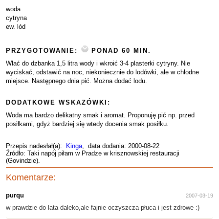
woda
cytryna
ew. lód
PRZYGOTOWANIE:
PONAD 60 MIN.
Wlać do dzbanka 1,5 litra wody i wkroić 3-4 plasterki cytryny. Nie
wyciskać, odstawić na noc, niekoniecznie do lodówki, ale w chłodne
miejsce. Następnego dnia pić. Można dodać lodu.
DODATKOWE WSKAZÓWKI:
Woda ma bardzo delikatny smak i aromat. Proponuję pić np. przed
posiłkami, gdyż bardziej się wtedy docenia smak posiłku.
Przepis nadesłał(a):
Kinga
, data dodania: 2000-08-22
Źródło: Taki napój piłam w Pradze w krisznowskiej restauracji
(Govindzie).
Komentarze:
purqu
2007-03-19
w prawdzie do lata daleko,ale fajnie oczyszcza płuca i jest zdrowe :)